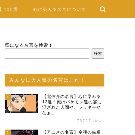
】100選
心に染みる名言について
気になる名言を検索！
検索
みんなに大人気の名言はこれ！
【北信介の名言】心に染みる
1
12選「俺はバケモン達の宴に
混ざれた人間や。ラッキーや
なぁ」
75727
view
【アニメの名言】令和の厳選
2