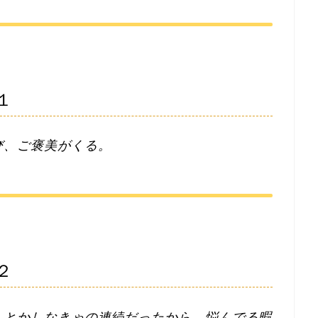
１
び、ご褒美がくる。
２
んとかしなきゃの連続だったから、悩んでる暇