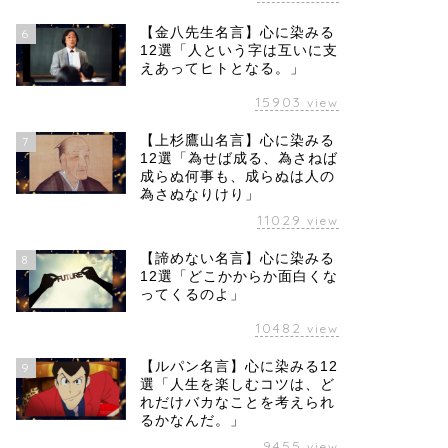
【金八先生名言】心に染みる
6
12選「人という字は互いに支
えあってヒトとなる。」
15903
view
【上杉鷹山名言】心に染みる
7
12選「為せば成る、為さねば
成らぬ何事も、成らぬは人の
為さぬなりけり」
11029
view
【諦めない名言】心に染みる
8
12選「どこかからか面白くな
ってくるのよ」
10482
view
【ルパン名言】心に染みる12
9
選「人生を楽しむコツは、ど
れだけバカなことを考えられ
るかなんだ。」
9455
view