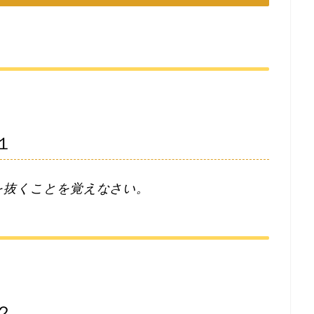
１
を抜くことを覚えなさい。
２