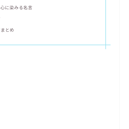
の心に染みる名言
言
言まとめ