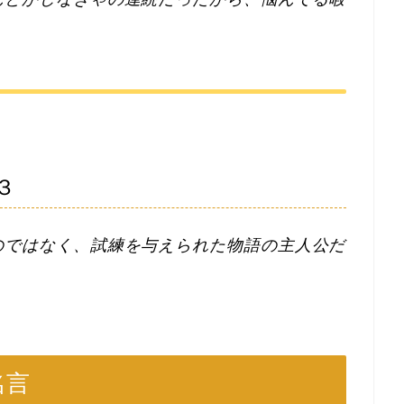
３
のではなく、試練を与えられた物語の主人公だ
。
名言