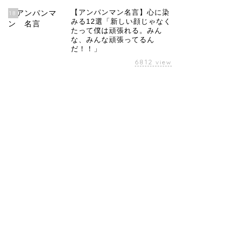
【アンパンマン名言】心に染
18
みる12選「新しい顔じゃなく
たって僕は頑張れる。みん
な、みんな頑張ってるん
だ！！」
6812
view