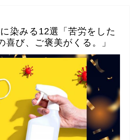
に染みる12選「苦労をした
の喜び、ご褒美がくる。」