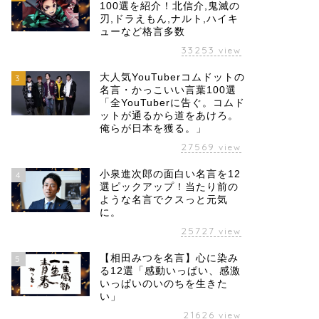
100選を紹介！北信介,鬼滅の
刃,ドラえもん,ナルト,ハイキ
ューなど格言多数
33253
view
大人気YouTuberコムドットの
3
名言・かっこいい言葉100選
「全YouTuberに告ぐ。コムド
ットが通るから道をあけろ。
俺らが日本を獲る。」
27569
view
小泉進次郎の面白い名言を12
4
選ピックアップ！当たり前の
ような名言でクスっと元気
に。
25727
view
【相田みつを名言】心に染み
5
る12選「感動いっぱい、感激
いっぱいのいのちを生きた
い」
21626
view