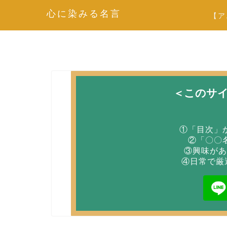
心に染みる名言
【ア
＜このサ
①「目次」
②「〇〇
③興味があ
④日常で厳