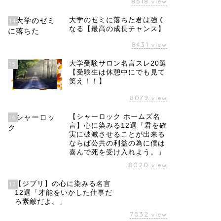
8618
view
大学のゼミに落ちた君は強く
14
なる【最高の成長チャンス】
8431
view
大学受験サロン名言スレ20選
15
【受験生は休憩中にでも見て
笑え！！】
8079
view
【シャーロック ホームズ名
16
言】心に染みる12選「君を確
実に破滅させることが出来る
ならば公共の利益の為に僕は
喜んで死を受け入れよう。」
8020
view
【ジブリ】の心に染みる名言
17
12選「才能をいかした仕事だ
ろ素敵だよ。」
7032
view