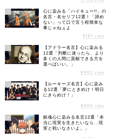
心に染みる「ハイキュー!!」の
10
名言・名セリフ12選！「諦め
ない」って口で言う程簡単な
事じゃねぇよ
9181
view
【アドラー名言】心に染みる
11
12選「判断に迷ったら、より
多くの人間に貢献できる方を
選べばいい。」
8940
view
【ルーキーズ名言】心に染み
12
る12選「夢にときめけ！明日
にきらめけ！」
8904
view
銀魂心に染みる名言12選「本
13
当に現実を生きたいなら…現
実と戦いなさいよ。」