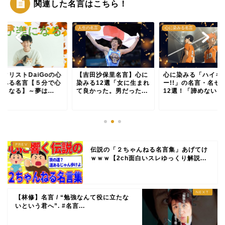
関連した名言はこちら！
の名言
人生の名言
心に染みる名言
ンタリストDaiGoの心
【吉田沙保里名言】心に
心に染みる「ハイキ
染みる名言【５分で心
染みる12選「女に生まれ
ー!!」の名言・名セ
くなる】～夢は...
て良かった。男だった...
12選！「諦めない」っ
伝説の「２ちゃんねる名言集」あげてけ
ｗｗｗ【2ch面白いスレゆっくり解説...
【林修】名言 / “勉強なんて役に立たな
いという君へ”. #名言...