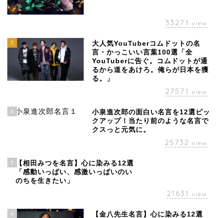
33271
view
3
大人気YouTuberコムドットの名
言・かっこいい言葉100選「全
YouTuberに告ぐ。コムドットが通
るから道をあけろ。俺らが日本を獲
る。」
27571
view
4
小泉進次郎の面白い名言を12選ピッ
クアップ！当たり前のような名言で
クスっと元気に。
25732
view
5
【相田みつを名言】心に染みる12選
「感動いっぱい、感激いっぱいのい
のちを生きたい」
21631
view
6
【金八先生名言】心に染みる12選