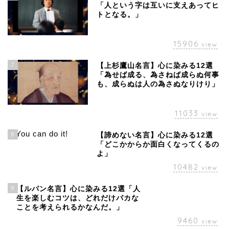
「人という字は互いに支えあってヒ
トとなる。」
15906
view
7
【上杉鷹山名言】心に染みる12選
「為せば成る、為さねば成らぬ何事
も、成らぬは人の為さぬなりけり」
11033
view
8
【諦めない名言】心に染みる12選
「どこかからか面白くなってくるの
よ」
10482
view
9
【ルパン名言】心に染みる12選「人
生を楽しむコツは、どれだけバカな
ことを考えられるかなんだ。」
9460
view