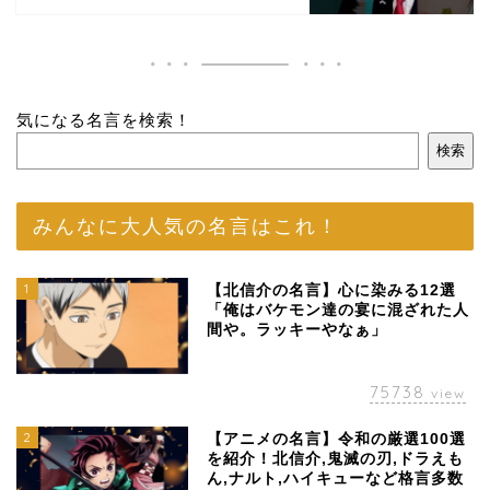
気になる名言を検索！
検索
みんなに大人気の名言はこれ！
1
【北信介の名言】心に染みる12選
「俺はバケモン達の宴に混ざれた人
間や。ラッキーやなぁ」
75738
view
2
【アニメの名言】令和の厳選100選
を紹介！北信介,鬼滅の刃,ドラえも
ん,ナルト,ハイキューなど格言多数