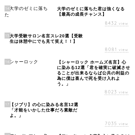
14
大学のゼミに落ちた君は強くなる
【最高の成長チャンス】
8432
view
15
大学受験サロン名言スレ20選【受験
生は休憩中にでも見て笑え！！】
8081
view
16
【シャーロック ホームズ名言】心
に染みる12選「君を確実に破滅させ
ることが出来るならば公共の利益の
為に僕は喜んで死を受け入れよ
う。」
8023
view
17
【ジブリ】の心に染みる名言12選
「才能をいかした仕事だろ素敵だ
よ。」
7035
view