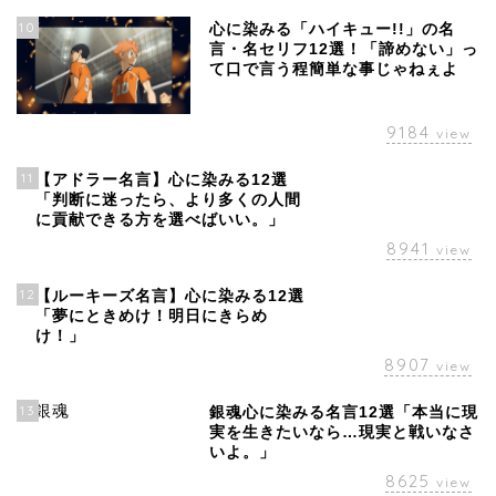
10
心に染みる「ハイキュー!!」の名
言・名セリフ12選！「諦めない」っ
て口で言う程簡単な事じゃねぇよ
9184
view
11
【アドラー名言】心に染みる12選
「判断に迷ったら、より多くの人間
に貢献できる方を選べばいい。」
8941
view
12
【ルーキーズ名言】心に染みる12選
「夢にときめけ！明日にきらめ
け！」
8907
view
13
銀魂心に染みる名言12選「本当に現
実を生きたいなら…現実と戦いなさ
いよ。」
8625
view