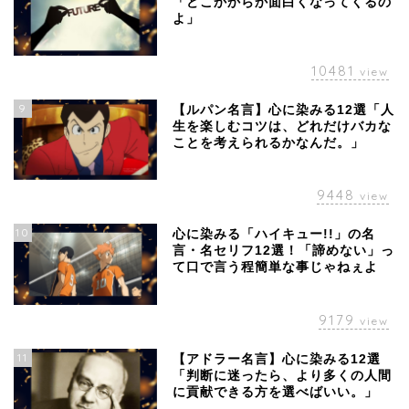
「どこかからか面白くなってくるの
よ」
10481
view
9
【ルパン名言】心に染みる12選「人
生を楽しむコツは、どれだけバカな
ことを考えられるかなんだ。」
9448
view
10
心に染みる「ハイキュー!!」の名
言・名セリフ12選！「諦めない」っ
て口で言う程簡単な事じゃねぇよ
9179
view
11
【アドラー名言】心に染みる12選
「判断に迷ったら、より多くの人間
に貢献できる方を選べばいい。」