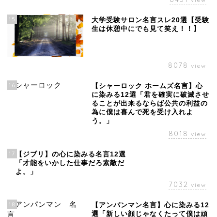
15
大学受験サロン名言スレ20選【受験
生は休憩中にでも見て笑え！！】
8078
view
16
【シャーロック ホームズ名言】心
に染みる12選「君を確実に破滅させ
ることが出来るならば公共の利益の
為に僕は喜んで死を受け入れよ
う。」
8018
view
17
【ジブリ】の心に染みる名言12選
「才能をいかした仕事だろ素敵だ
よ。」
7032
view
18
【アンパンマン名言】心に染みる12
選「新しい顔じゃなくたって僕は頑