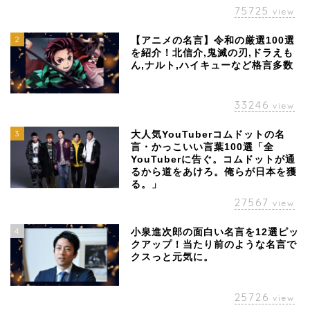
75725
view
2
【アニメの名言】令和の厳選100選
を紹介！北信介,鬼滅の刃,ドラえも
ん,ナルト,ハイキューなど格言多数
33246
view
3
大人気YouTuberコムドットの名
言・かっこいい言葉100選「全
YouTuberに告ぐ。コムドットが通
るから道をあけろ。俺らが日本を獲
る。」
27567
view
4
小泉進次郎の面白い名言を12選ピッ
クアップ！当たり前のような名言で
クスっと元気に。
25726
view