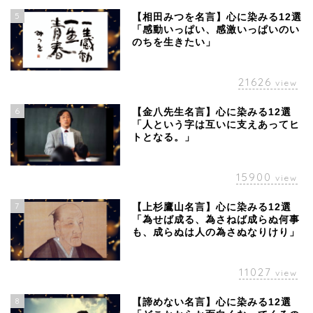
5
【相田みつを名言】心に染みる12選
「感動いっぱい、感激いっぱいのい
のちを生きたい」
21626
view
6
【金八先生名言】心に染みる12選
「人という字は互いに支えあってヒ
トとなる。」
15900
view
7
【上杉鷹山名言】心に染みる12選
「為せば成る、為さねば成らぬ何事
も、成らぬは人の為さぬなりけり」
11027
view
8
【諦めない名言】心に染みる12選