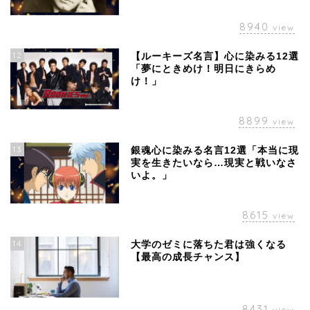
8940
view
12
【ルーキーズ名言】心に染みる12選
「夢にときめけ！明日にきらめ
け！」
8899
view
13
銀魂心に染みる名言12選「本当に現
実を生きたいなら…現実と戦いなさ
いよ。」
8615
view
14
大学のゼミに落ちた君は強くなる
【最高の成長チャンス】
8431
view