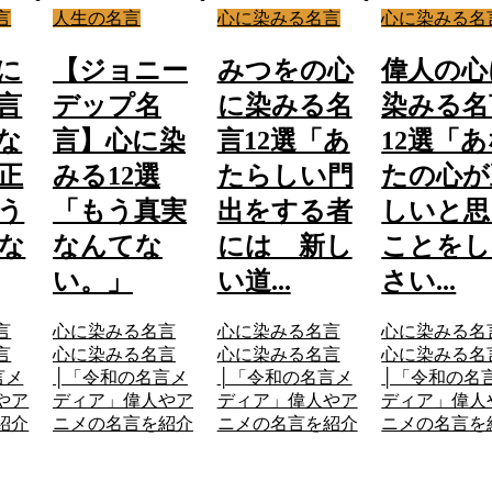
言
人生の名言
心に染みる名言
心に染みる名
に
【ジョニー
みつをの心
偉人の心
言
デップ名
に染みる名
染みる名
な
言】心に染
言12選「あ
12選「
正
みる12選
たらしい門
たの心が
う
「もう真実
出をする者
しいと思
な
なんてな
には 新し
ことをし
い。」
い道...
さい...
言
心に染みる名言
心に染みる名言
心に染みる名
言
心に染みる名言
心に染みる名言
心に染みる名
言メ
│「令和の名言メ
│「令和の名言メ
│「令和の名
やア
ディア」偉人やア
ディア」偉人やア
ディア」偉人
紹介
ニメの名言を紹介
ニメの名言を紹介
ニメの名言を