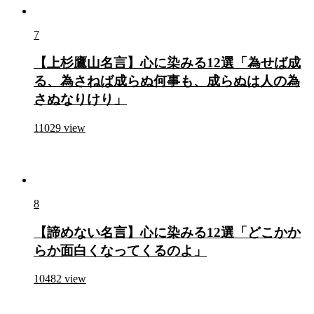
7
【上杉鷹山名言】心に染みる12選「為せば成
る、為さねば成らぬ何事も、成らぬは人の為
さぬなりけり」
11029
view
8
【諦めない名言】心に染みる12選「どこかか
らか面白くなってくるのよ」
10482
view