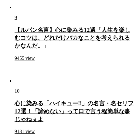
9
【ルパン名言】心に染みる12選「人生を楽し
むコツは、どれだけバカなことを考えられる
かなんだ。」
9455
view
10
心に染みる「ハイキュー!!」の名言・名セリフ
12選！「諦めない」って口で言う程簡単な事
じゃねぇよ
9181
view