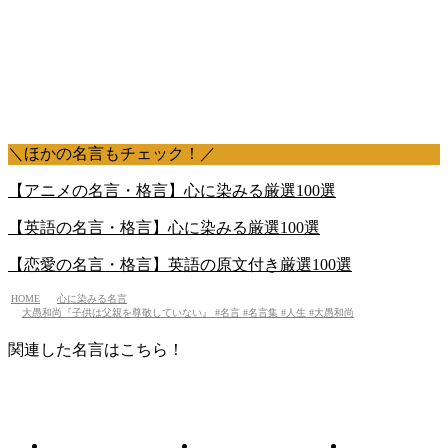
＼ほかの名言もチェック！／
【アニメの名言・格言】心に染みる厳選100選
【英語の名言・格言】心に染みる厳選100選
【恋愛の名言・格言】英語の原文付き厳選100選
HOME
心に染みる名言
大愚和尚『子供は父親を尊敬していない』 #名言 #名言集 #人生 #大愚和尚
関連した名言はこちら！