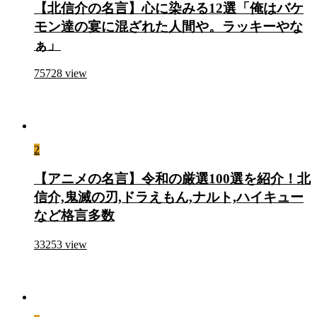
【北信介の名言】心に染みる12選「俺はバケ
モン達の宴に混ざれた人間や。ラッキーやな
ぁ」
75728
view
2
【アニメの名言】令和の厳選100選を紹介！北
信介,鬼滅の刃,ドラえもん,ナルト,ハイキュー
など格言多数
33253
view