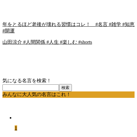
年をとるほど老後が壊れる習慣はコレ！ #名言 #雑学 #知恵
#開運
山田涼介 #人間関係 #人生 #楽しむ #shorts
気になる名言を検索！
検索
みんなに大人気の名言はこれ！
1