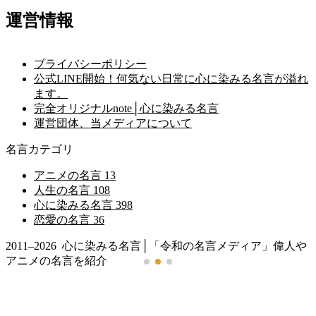
運営情報
プライバシーポリシー
公式LINE開始！何気ない日常に心に染みる名言が溢れ
ます。
完全オリジナルnote│心に染みる名言
運営団体、当メディアについて
名言カテゴリ
アニメの名言
13
人生の名言
108
心に染みる名言
398
恋愛の名言
36
2011–2026 心に染みる名言│「令和の名言メディア」偉人や
アニメの名言を紹介