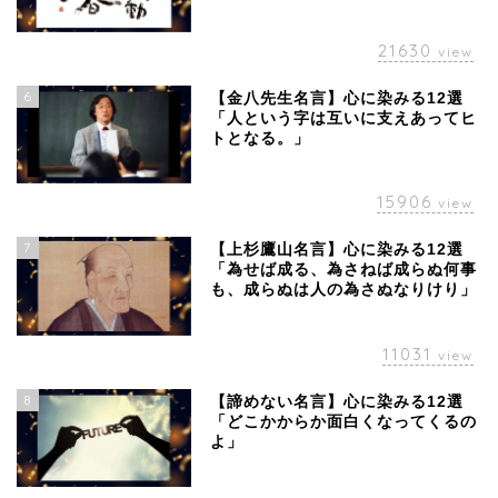
21630
view
6
【金八先生名言】心に染みる12選
「人という字は互いに支えあってヒ
トとなる。」
15906
view
7
【上杉鷹山名言】心に染みる12選
「為せば成る、為さねば成らぬ何事
も、成らぬは人の為さぬなりけり」
11031
view
8
【諦めない名言】心に染みる12選
「どこかからか面白くなってくるの
よ」