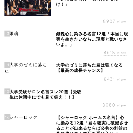
け！」
8907
view
13
銀魂心に染みる名言12選「本当に現
実を生きたいなら…現実と戦いなさ
いよ。」
8618
view
14
大学のゼミに落ちた君は強くなる
【最高の成長チャンス】
8431
view
15
大学受験サロン名言スレ20選【受験
生は休憩中にでも見て笑え！！】
8080
view
16
【シャーロック ホームズ名言】心
に染みる12選「君を確実に破滅させ
ることが出来るならば公共の利益の