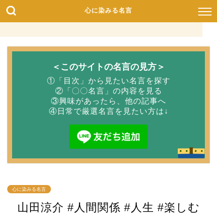
心に染みる名言
＜このサイトの名言の見方＞
①「目次」から見たい名言を探す
②「〇〇名言」の内容を見る
③興味があったら、他の記事へ
④日常で厳選名言を見たい方は↓
心に染みる名言
山田涼介 #人間関係 #人生 #楽しむ