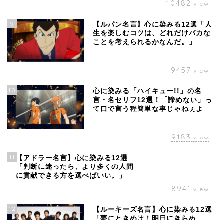
10482
view
9
【ルパン名言】心に染みる12選「人
生を楽しむコツは、どれだけバカな
ことを考えられるかなんだ。」
9457
view
10
心に染みる「ハイキュー!!」の名
言・名セリフ12選！「諦めない」っ
て口で言う程簡単な事じゃねぇよ
9183
view
11
【アドラー名言】心に染みる12選
「判断に迷ったら、より多くの人間
に貢献できる方を選べばいい。」
8941
view
12
【ルーキーズ名言】心に染みる12選
「夢にときめけ！明日にきらめ