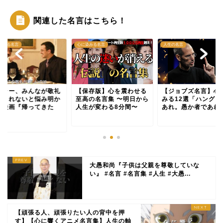
関連した名言はこちら！
染みる名言
心に染みる名言
人生の名言
トラー、みんなが敬礼
【保存版】心を震わせる
【ジョブズ名言】心
てくれないと悩み明か
至高の名言集 〜明日から
みる12選「ハングリ
／映画『帰ってきた
人生が変わる8分間〜
あれ。愚か者であれ。.
.
大愚和尚『子供は父親を尊敬していな
い』 #名言 #名言集 #人生 #大愚...
【頑張る人、頑張りたい人の背中を押
す】【心に響くアニメ名言集】人生の軸