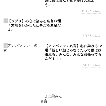
為に僕は喜んで死を受け入れよ
う。」
8023
view
17
【ジブリ】の心に染みる名言12選
「才能をいかした仕事だろ素敵だ
よ。」
7033
view
18
【アンパンマン名言】心に染みる12
選「新しい顔じゃなくたって僕は頑
張れる。みんな、みんな頑張ってる
んだ！！」
6815
view