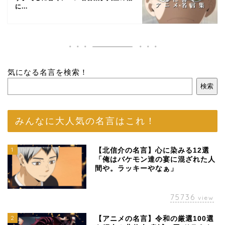
に...
気になる名言を検索！
検索
みんなに大人気の名言はこれ！
1
【北信介の名言】心に染みる12選
「俺はバケモン達の宴に混ざれた人
間や。ラッキーやなぁ」
75736
view
2
【アニメの名言】令和の厳選100選