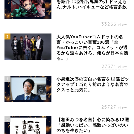
を紹介！北信介,鬼滅の刃,ドラえも
ん,ナルト,ハイキューなど格言多数
33266
view
3
大人気YouTuberコムドットの名
言・かっこいい言葉100選「全
YouTuberに告ぐ。コムドットが通
るから道をあけろ。俺らが日本を獲
る。」
27571
view
4
小泉進次郎の面白い名言を12選ピッ
クアップ！当たり前のような名言で
クスっと元気に。
25727
view
5
【相田みつを名言】心に染みる12選
「感動いっぱい、感激いっぱいのい
のちを生きたい」