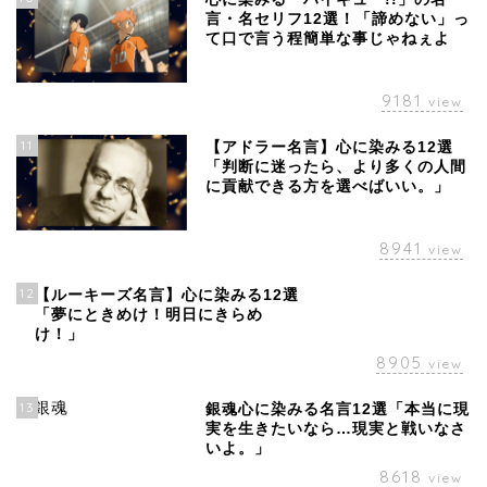
言・名セリフ12選！「諦めない」っ
て口で言う程簡単な事じゃねぇよ
9181
view
11
【アドラー名言】心に染みる12選
「判断に迷ったら、より多くの人間
に貢献できる方を選べばいい。」
8941
view
12
【ルーキーズ名言】心に染みる12選
「夢にときめけ！明日にきらめ
け！」
8905
view
13
銀魂心に染みる名言12選「本当に現
実を生きたいなら…現実と戦いなさ
いよ。」
8618
view