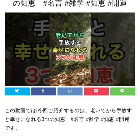
の知恵 #名言 #雑学 #知恵 #開運
この動画では|今回ご紹介するのは、老いてから手放す
と幸せになれる3つの知恵 #名言 #雑学 #知恵 #開運
です。