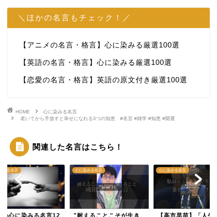
＼ほかの名言もチェック！／
【アニメの名言・格言】心に染みる厳選100選
【英語の名言・格言】心に染みる厳選100選
【恋愛の名言・格言】英語の原文付き厳選100選
HOME
心に染みる名言
老いてから手放すと幸せになれる3つの知恵 #名言 #雑学 #知恵 #開運
関連した名言はこちら！
染みる名言
心に染みる名言
心に染みる名言
愛の心に染みる名言12
"耐えることこそが生き
【高市早苗】「人生