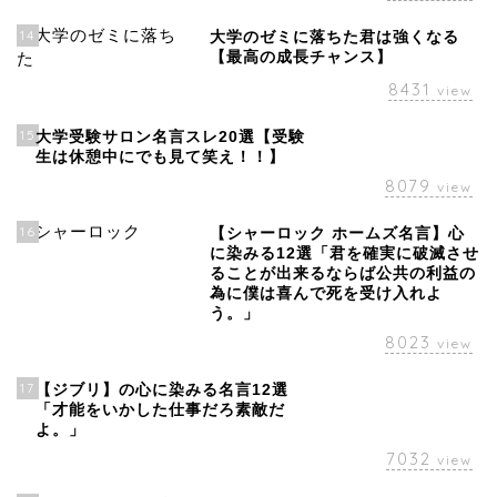
14
大学のゼミに落ちた君は強くなる
【最高の成長チャンス】
8431
view
15
大学受験サロン名言スレ20選【受験
生は休憩中にでも見て笑え！！】
8079
view
16
【シャーロック ホームズ名言】心
に染みる12選「君を確実に破滅させ
ることが出来るならば公共の利益の
為に僕は喜んで死を受け入れよ
う。」
8023
view
17
【ジブリ】の心に染みる名言12選
「才能をいかした仕事だろ素敵だ
よ。」
7032
view