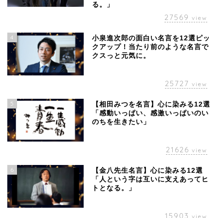
る。」
27569
view
4
小泉進次郎の面白い名言を12選ピッ
クアップ！当たり前のような名言で
クスっと元気に。
25727
view
5
【相田みつを名言】心に染みる12選
「感動いっぱい、感激いっぱいのい
のちを生きたい」
21626
view
6
【金八先生名言】心に染みる12選
「人という字は互いに支えあってヒ
トとなる。」
15903
view