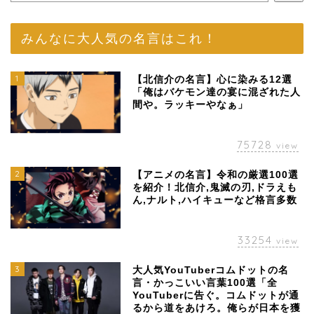
みんなに大人気の名言はこれ！
1
【北信介の名言】心に染みる12選
「俺はバケモン達の宴に混ざれた人
間や。ラッキーやなぁ」
75728
view
2
【アニメの名言】令和の厳選100選
を紹介！北信介,鬼滅の刃,ドラえも
ん,ナルト,ハイキューなど格言多数
33254
view
3
大人気YouTuberコムドットの名
言・かっこいい言葉100選「全
YouTuberに告ぐ。コムドットが通
るから道をあけろ。俺らが日本を獲