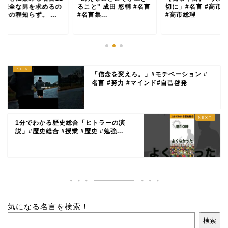
「完全な男を求めるの
ること" 成田 悠輔 #名言
切に」#名言 #高市
身の程知らず。 ...
#名言集...
#高市総理
「信念を変えろ。」#モチベーション #
名言 #努力 #マインド#自己啓発
1分でわかる歴史総合「ヒトラーの演
説」#歴史総合 #授業 #歴史 #勉強...
気になる名言を検索！
検索