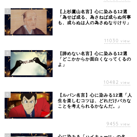
7
【上杉鷹山名言】心に染みる12選
「為せば成る、為さねば成らぬ何事
も、成らぬは人の為さぬなりけり」
11030
view
8
【諦めない名言】心に染みる12選
「どこかからか面白くなってくるの
よ」
10482
view
9
【ルパン名言】心に染みる12選「人
生を楽しむコツは、どれだけバカな
ことを考えられるかなんだ。」
9455
view
10
心に染みる「ハイキュー!!」の名