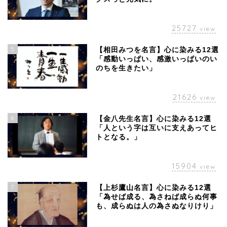
25727
view
5
【相田みつを名言】心に染みる12選
「感動いっぱい、感激いっぱいのい
のちを生きたい」
21626
view
6
【金八先生名言】心に染みる12選
「人という字は互いに支えあってヒ
トとなる。」
15904
view
7
【上杉鷹山名言】心に染みる12選
「為せば成る、為さねば成らぬ何事
も、成らぬは人の為さぬなりけり」