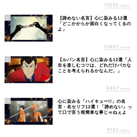
11030
view
8
【諦めない名言】心に染みる12選
「どこかからか面白くなってくるの
よ」
10482
view
9
【ルパン名言】心に染みる12選「人
生を楽しむコツは、どれだけバカな
ことを考えられるかなんだ。」
9457
view
10
心に染みる「ハイキュー!!」の名
言・名セリフ12選！「諦めない」っ
て口で言う程簡単な事じゃねぇよ
9182
view