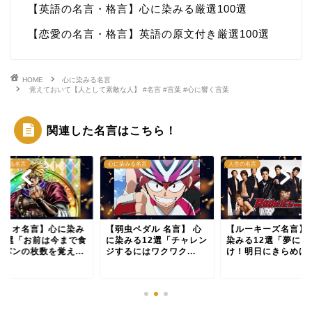
【英語の名言・格言】心に染みる厳選100選
【恋愛の名言・格言】英語の原文付き厳選100選
HOME
心に染みる名言
覚えておいて【人として素敵な人】 #名言 #言葉 #心に響く言葉
関連した名言はこちら！
染みる名言
心に染みる名言
人生の名言
ディオ名言】心に染み
【弱虫ペダル 名言】 心
【ルーキーズ名言】
12選「お前は今まで食
に染みる12選「チャレン
染みる12選「夢にと
たパンの枚数を覚え...
ジするにはワクワク...
け！明日にきらめけ！.