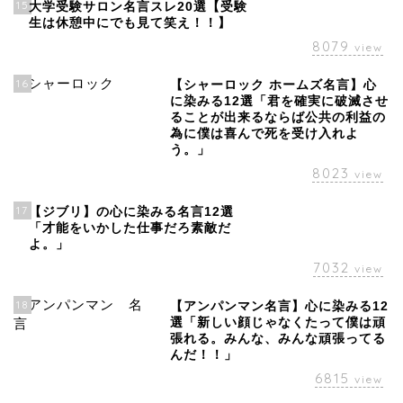
15
大学受験サロン名言スレ20選【受験
生は休憩中にでも見て笑え！！】
8079
view
16
【シャーロック ホームズ名言】心
に染みる12選「君を確実に破滅させ
ることが出来るならば公共の利益の
為に僕は喜んで死を受け入れよ
う。」
8023
view
17
【ジブリ】の心に染みる名言12選
「才能をいかした仕事だろ素敵だ
よ。」
7032
view
18
【アンパンマン名言】心に染みる12
選「新しい顔じゃなくたって僕は頑
張れる。みんな、みんな頑張ってる
んだ！！」
6815
view