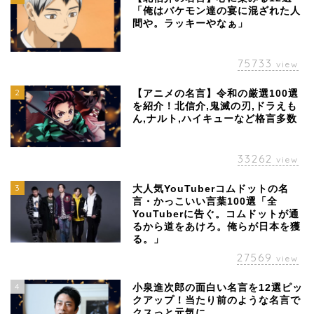
「俺はバケモン達の宴に混ざれた人
間や。ラッキーやなぁ」
75733
view
2
【アニメの名言】令和の厳選100選
を紹介！北信介,鬼滅の刃,ドラえも
ん,ナルト,ハイキューなど格言多数
33262
view
3
大人気YouTuberコムドットの名
言・かっこいい言葉100選「全
YouTuberに告ぐ。コムドットが通
るから道をあけろ。俺らが日本を獲
る。」
27569
view
4
小泉進次郎の面白い名言を12選ピッ
クアップ！当たり前のような名言で
クスっと元気に。