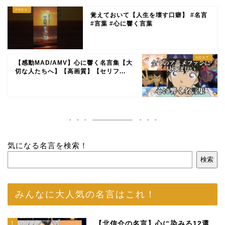
覚えておいて【人生を壊す口癖】 #名言
#言葉 #心に響く言葉
【感動MAD/AMV】心に響く名言集【大
切な人たちへ】【高画質】【セリフ...
気になる名言を検索！
検索
みんなに大人気の名言はこれ！
1
【北信介の名言】心に染みる12選