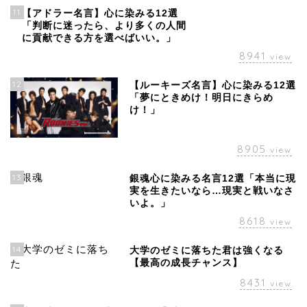
11
【アドラー名言】心に染みる12選
「判断に迷ったら、より多くの人間
に貢献できる方を選べばいい。」
8941
view
12
【ルーキーズ名言】心に染みる12選
「夢にときめけ！明日にきらめ
け！」
8905
view
13
銀魂心に染みる名言12選「本当に現
実を生きたいなら…現実と戦いなさ
いよ。」
8618
view
14
大学のゼミに落ちた君は強くなる
【最高の成長チャンス】
8431
view