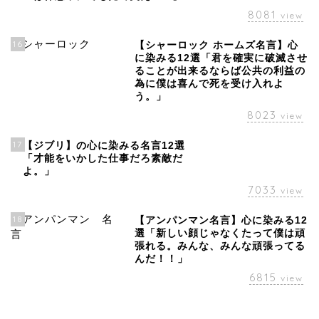
8081
view
16
【シャーロック ホームズ名言】心
に染みる12選「君を確実に破滅させ
ることが出来るならば公共の利益の
為に僕は喜んで死を受け入れよ
う。」
8023
view
17
【ジブリ】の心に染みる名言12選
「才能をいかした仕事だろ素敵だ
よ。」
7033
view
18
【アンパンマン名言】心に染みる12
選「新しい顔じゃなくたって僕は頑
張れる。みんな、みんな頑張ってる
んだ！！」
6815
view