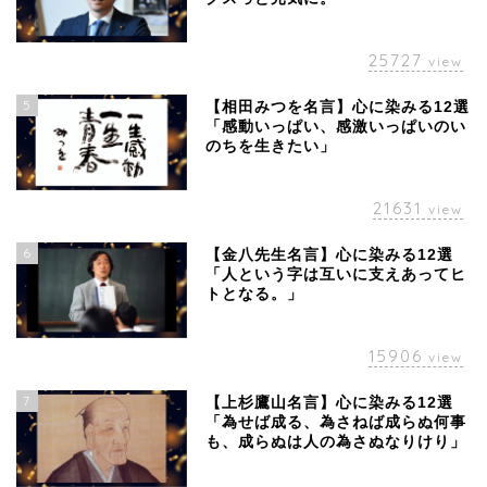
25727
view
5
【相田みつを名言】心に染みる12選
「感動いっぱい、感激いっぱいのい
のちを生きたい」
21631
view
6
【金八先生名言】心に染みる12選
「人という字は互いに支えあってヒ
トとなる。」
15906
view
7
【上杉鷹山名言】心に染みる12選
「為せば成る、為さねば成らぬ何事
も、成らぬは人の為さぬなりけり」