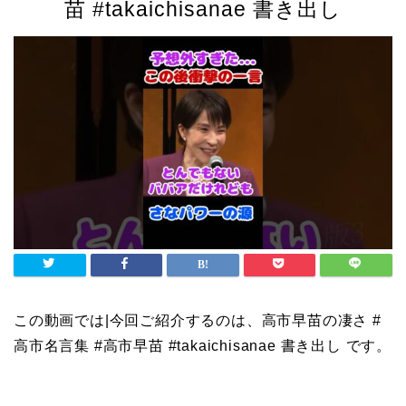
苗 #takaichisanae 書き出し
この動画では|今回ご紹介するのは、高市早苗の凄さ #
高市名言集 #高市早苗 #takaichisanae 書き出し です。