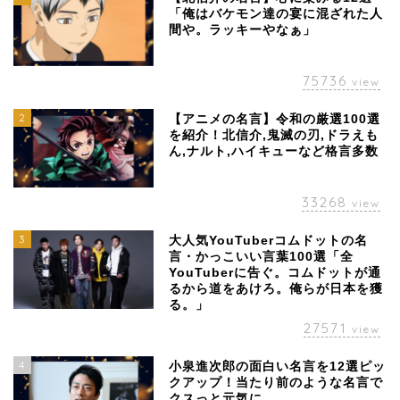
「俺はバケモン達の宴に混ざれた人
間や。ラッキーやなぁ」
75736
view
2
【アニメの名言】令和の厳選100選
を紹介！北信介,鬼滅の刃,ドラえも
ん,ナルト,ハイキューなど格言多数
33268
view
3
大人気YouTuberコムドットの名
言・かっこいい言葉100選「全
YouTuberに告ぐ。コムドットが通
るから道をあけろ。俺らが日本を獲
る。」
27571
view
4
小泉進次郎の面白い名言を12選ピッ
クアップ！当たり前のような名言で
クスっと元気に。