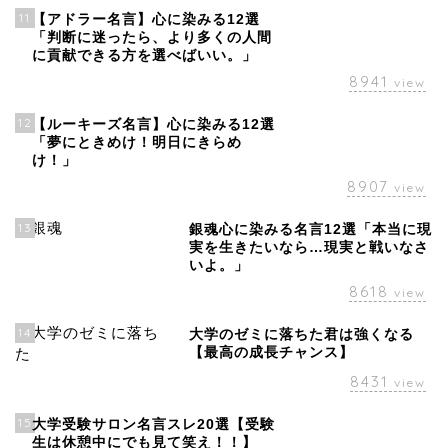
11
【アドラー名言】心に染みる12選
「判断に迷ったら、より多くの人間
に貢献できる方を選べばいい。」
8941
view
12
【ルーキーズ名言】心に染みる12選
「夢にときめけ！明日にきらめ
け！」
8907
view
13
銀魂心に染みる名言12選「本当に現
実を生きたいなら…現実と戦いなさ
いよ。」
8618
view
14
大学のゼミに落ちた君は強くなる
【最高の成長チャンス】
8431
view
15
大学受験サロン名言スレ20選【受験
生は休憩中にでも見て笑え！！】