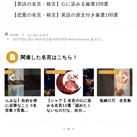
【英語の名言・格言】心に染みる厳選100選
【恋愛の名言・格言】英語の原文付き厳選100選
HOME
心に染みる名言
高市早苗の凄さ #高市名言集 #高市早苗 #takaichisanae 書き出し
関連した名言はこちら！
染みる名言
心に染みる名言
心に染みる名言
ちゃんみな】自由を得
【シャア 】名言の心に染
鬼滅の刃 名言集
ために必要なこと #名
みる名言12選「認めたく
#名言集 #言葉...
ないものだな、自分...