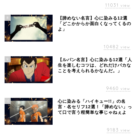
11031
view
8
【諦めない名言】心に染みる12選
「どこかからか面白くなってくるの
よ」
10482
view
9
【ルパン名言】心に染みる12選「人
生を楽しむコツは、どれだけバカな
ことを考えられるかなんだ。」
9460
view
10
心に染みる「ハイキュー!!」の名
言・名セリフ12選！「諦めない」っ
て口で言う程簡単な事じゃねぇよ
9183
view