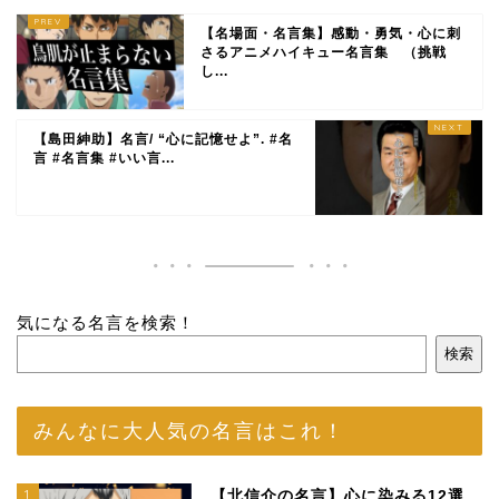
【名場面・名言集】感動・勇気・心に刺
さるアニメハイキュー名言集 （挑戦
し...
【島田紳助】名言/ “心に記憶せよ”. #名
言 #名言集 #いい言...
気になる名言を検索！
検索
みんなに大人気の名言はこれ！
1
【北信介の名言】心に染みる12選