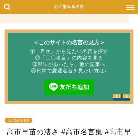
心に染みる名言
＜このサイトの名言の見方＞
①「目次」から見たい名言を探す
②「〇〇名言」の内容を見る
③興味があったら、他の記事へ
④日常で厳選名言を見たい方は↓
心に染みる名言
高市早苗の凄さ #高市名言集 #高市早