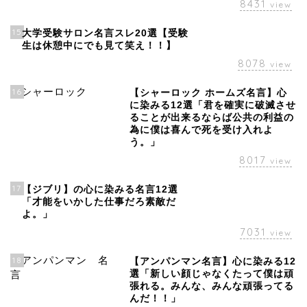
8431
view
15
大学受験サロン名言スレ20選【受験
生は休憩中にでも見て笑え！！】
8078
view
16
【シャーロック ホームズ名言】心
に染みる12選「君を確実に破滅させ
ることが出来るならば公共の利益の
為に僕は喜んで死を受け入れよ
う。」
8017
view
17
【ジブリ】の心に染みる名言12選
「才能をいかした仕事だろ素敵だ
よ。」
7031
view
18
【アンパンマン名言】心に染みる12
選「新しい顔じゃなくたって僕は頑
張れる。みんな、みんな頑張ってる
んだ！！」