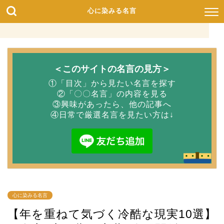
心に染みる名言
＜このサイトの名言の見方＞
①「目次」から見たい名言を探す
②「〇〇名言」の内容を見る
③興味があったら、他の記事へ
④日常で厳選名言を見たい方は↓
心に染みる名言
【年を重ねて気づく冷酷な現実10選】