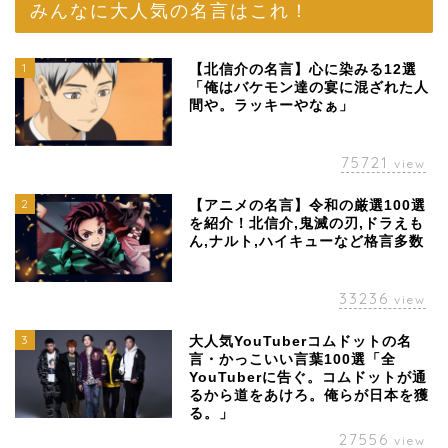
みんなに大人気の名言はこれ！
1
【北信介の名言】心に染みる12選
「俺はバケモン達の宴に混ざれた人
間や。ラッキーやなぁ」
75721
view
2
【アニメの名言】令和の厳選100選
を紹介！北信介,鬼滅の刃,ドラえも
ん,ナルト,ハイキューなど格言多数
33236
view
3
大人気YouTuberコムドットの名
言・かっこいい言葉100選「全
YouTuberに告ぐ。コムドットが通
るから道をあけろ。俺らが日本を獲
る。」
27556
view