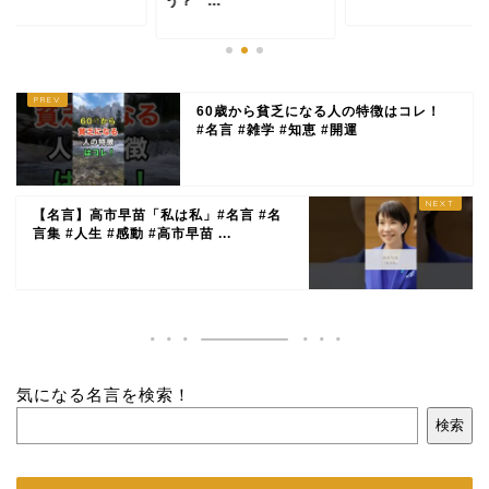
う？ ...
60歳から貧乏になる人の特徴はコレ！
#名言 #雑学 #知恵 #開運
【名言】高市早苗「私は私」#名言 #名
言集 #人生 #感動 #高市早苗 ...
気になる名言を検索！
検索