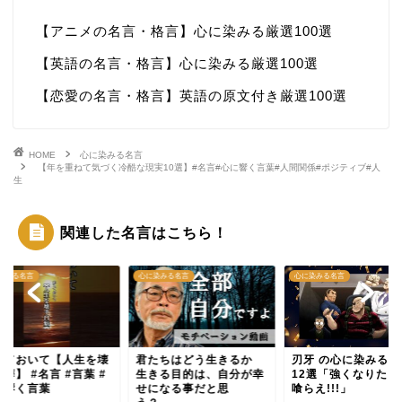
【アニメの名言・格言】心に染みる厳選100選
【英語の名言・格言】心に染みる厳選100選
【恋愛の名言・格言】英語の原文付き厳選100選
HOME
心に染みる名言
【年を重ねて気づく冷酷な現実10選】#名言#心に響く言葉#人間関係#ポジティブ#人
生
関連した名言はこちら！
染みる名言
心に染みる名言
心に染みる名言
えておいて【人生を壊
君たちはどう生きるか
刃牙 の心に染みる名
癖】 #名言 #言葉 #
生きる目的は、自分が幸
12選「強くなりたく
に響く言葉
せになる事だと思
喰らえ!!!」