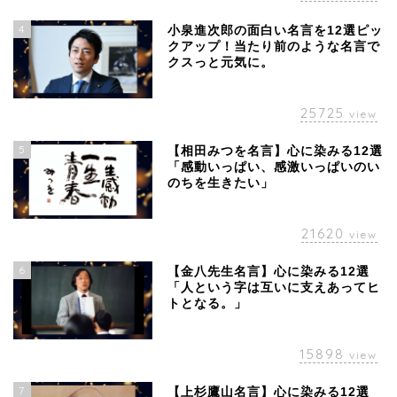
4
小泉進次郎の面白い名言を12選ピッ
クアップ！当たり前のような名言で
クスっと元気に。
25725
view
5
【相田みつを名言】心に染みる12選
「感動いっぱい、感激いっぱいのい
のちを生きたい」
21620
view
6
【金八先生名言】心に染みる12選
「人という字は互いに支えあってヒ
トとなる。」
15898
view
7
【上杉鷹山名言】心に染みる12選