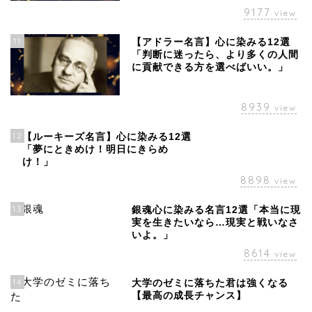
9177
view
11
【アドラー名言】心に染みる12選
「判断に迷ったら、より多くの人間
に貢献できる方を選べばいい。」
8939
view
12
【ルーキーズ名言】心に染みる12選
「夢にときめけ！明日にきらめ
け！」
8898
view
13
銀魂心に染みる名言12選「本当に現
実を生きたいなら…現実と戦いなさ
いよ。」
8614
view
14
大学のゼミに落ちた君は強くなる
【最高の成長チャンス】