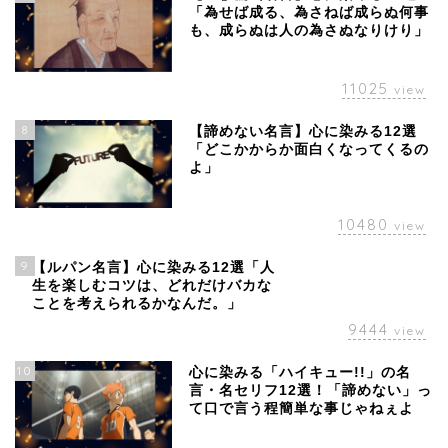
「為せば成る、為さねば成らぬ何事
も、成らぬは人の為さぬなりけり」
11025
view
8
【諦めない名言】心に染みる12選
「どこかからか面白くなってくるの
よ」
10480
view
9
【ルパン名言】心に染みる12選「人
生を楽しむコツは、どれだけバカな
ことを考えられるかなんだ。」
9444
view
10
心に染みる「ハイキュー!!」の名
言・名セリフ12選！「諦めない」っ
て口で言う程簡単な事じゃねぇよ