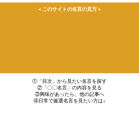
＜このサイトの名言の見方＞
①「目次」から見たい名言を探す
②「〇〇名言」の内容を見る
③興味があったら、他の記事へ
④日常で厳選名言を見たい方は↓