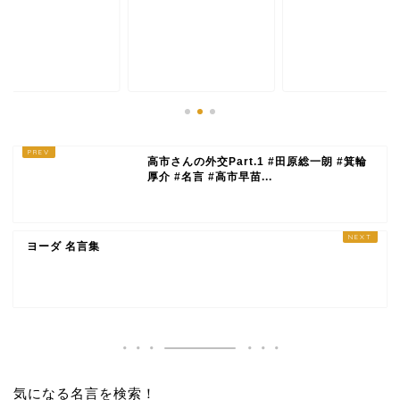
高市さんの外交Part.1 #田原総一朗 #箕輪
厚介 #名言 #高市早苗...
ヨーダ 名言集
気になる名言を検索！