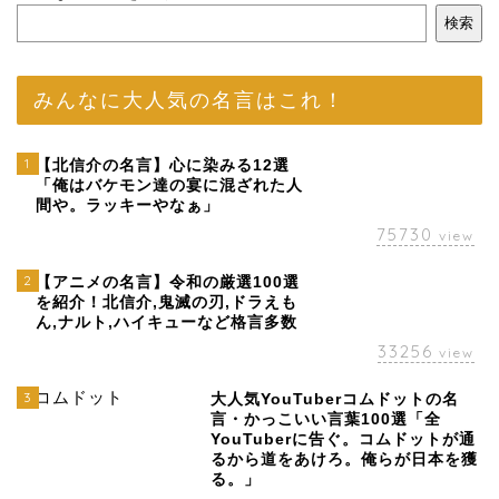
検索
みんなに大人気の名言はこれ！
1
【北信介の名言】心に染みる12選
「俺はバケモン達の宴に混ざれた人
間や。ラッキーやなぁ」
75730
view
2
【アニメの名言】令和の厳選100選
を紹介！北信介,鬼滅の刃,ドラえも
ん,ナルト,ハイキューなど格言多数
33256
view
3
大人気YouTuberコムドットの名
言・かっこいい言葉100選「全
YouTuberに告ぐ。コムドットが通
るから道をあけろ。俺らが日本を獲
る。」