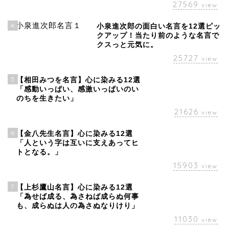
27569
view
4
小泉進次郎の面白い名言を12選ピッ
クアップ！当たり前のような名言で
クスっと元気に。
25727
view
5
【相田みつを名言】心に染みる12選
「感動いっぱい、感激いっぱいのい
のちを生きたい」
21626
view
6
【金八先生名言】心に染みる12選
「人という字は互いに支えあってヒ
トとなる。」
15903
view
7
【上杉鷹山名言】心に染みる12選
「為せば成る、為さねば成らぬ何事
も、成らぬは人の為さぬなりけり」
11030
view