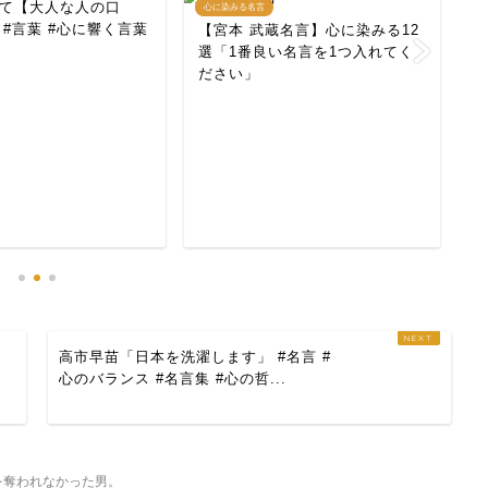
て【大人な人の口
心に染みる名言
心
 #言葉 #心に響く言葉
【宮本 武蔵名言】心に染みる12
選「1番良い名言を1つ入れてく
ださい」
【
選
倍
高市早苗「日本を洗濯します」 #名言 #
心のバランス #名言集 #心の哲...
を奪われなかった男。