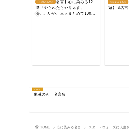
【半沢直樹名言】心に染みる12
覚えておい
心に染みる名言
心に染みる名言
選「やられたらやり返す。
癖】 #名言
に染みる12
倍……いや、三人まとめて100...
1つ入れてく
鬼滅の刃 名言集
HOME
心に染みる名言
スター・ウォーズに人生