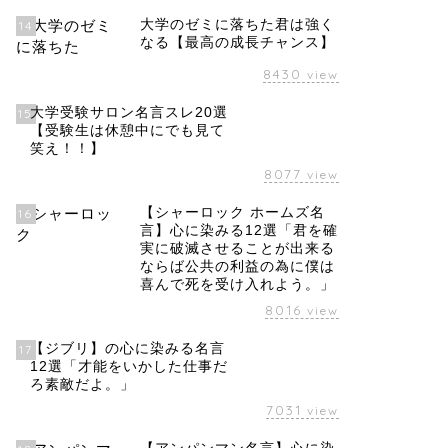
大学のゼミに落ちた君は強く
14
なる【最高の成長チャンス】
8430
view
大学受験サロン名言スレ20選
15
【受験生は休憩中にでも見て
笑え！！】
8077
view
【シャーロック ホームズ名
16
言】心に染みる12選「君を確
実に破滅させることが出来る
ならば公共の利益の為に僕は
喜んで死を受け入れよう。」
8016
view
【ジブリ】の心に染みる名言
17
12選「才能をいかした仕事だ
ろ素敵だよ。」
7031
view