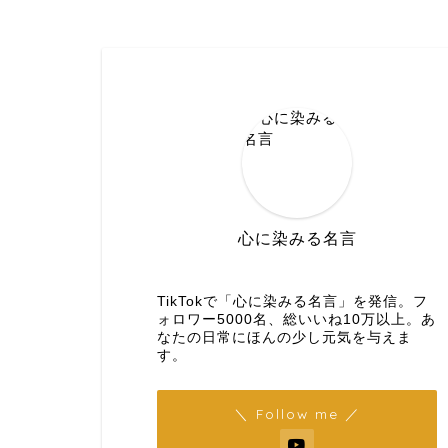
心に染みる名言
【名言メディア】×【TikTok】
TikTokで「心に染みる名言」を発信。フ
ォロワー5000名、総いいね10万以上。あ
なたの日常にほんの少し元気を与えま
す。
＼ Follow me ／