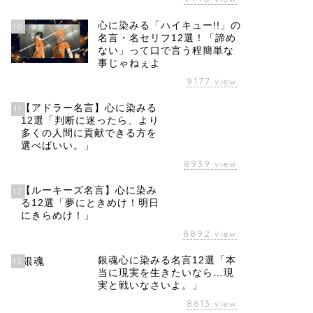
心に染みる「ハイキュー!!」の
10
名言・名セリフ12選！「諦め
ない」って口で言う程簡単な
事じゃねぇよ
9177
view
【アドラー名言】心に染みる
11
12選「判断に迷ったら、より
多くの人間に貢献できる方を
選べばいい。」
8939
view
【ルーキーズ名言】心に染み
12
る12選「夢にときめけ！明日
にきらめけ！」
8892
view
銀魂心に染みる名言12選「本
13
当に現実を生きたいなら…現
実と戦いなさいよ。」
8613
view