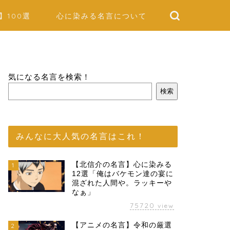
】100選
心に染みる名言について
気になる名言を検索！
検索
みんなに大人気の名言はこれ！
【北信介の名言】心に染みる
1
12選「俺はバケモン達の宴に
混ざれた人間や。ラッキーや
なぁ」
75720
view
【アニメの名言】令和の厳選
2