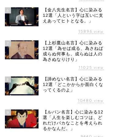
【金八先生名言】心に染みる
6
12選「人という字は互いに支
えあってヒトとなる。」
15896
view
【上杉鷹山名言】心に染みる
7
12選「為せば成る、為さねば
成らぬ何事も、成らぬは人の
為さぬなりけり」
11025
view
【諦めない名言】心に染みる
8
12選「どこかからか面白くな
ってくるのよ」
10480
view
【ルパン名言】心に染みる12
9
選「人生を楽しむコツは、ど
れだけバカなことを考えられ
るかなんだ。」
9440
view