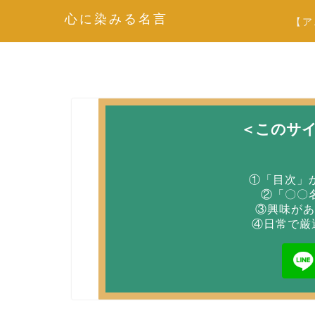
心に染みる名言
【ア
＜このサ
①「目次」
②「〇〇
③興味があ
④日常で厳