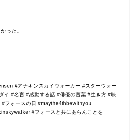
なかった。
stensen #アナキンスカイウォーカー #スターウォー
ダイ #名言 #感動する話 #俳優の言葉 #生き方 #映
ースの日 #maythe4thbewithyou
s #anakinskywalker #フォースと共にあらんことを