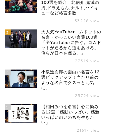
100選を紹介！北信介,鬼滅の
刃,ドラえもん,ナルト,ハイキ
ューなど格言多数
33228
view
大人気YouTuberコムドットの
3
名言・かっこいい言葉100選
「全YouTuberに告ぐ。コムド
ットが通るから道をあけろ。
俺らが日本を獲る。」
27549
view
小泉進次郎の面白い名言を12
4
選ピックアップ！当たり前の
ような名言でクスっと元気
に。
25724
view
【相田みつを名言】心に染み
5
る12選「感動いっぱい、感激
いっぱいのいのちを生きた
い」
21617
view