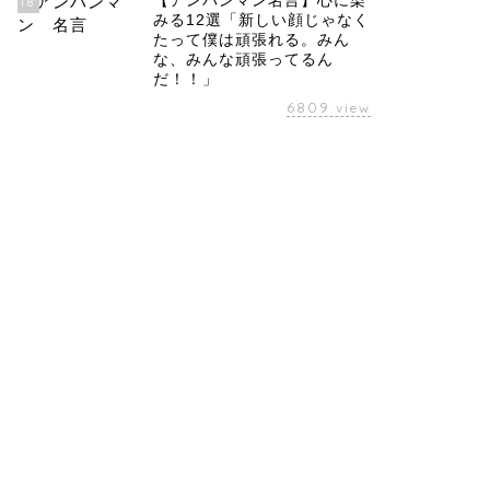
【アンパンマン名言】心に染
18
みる12選「新しい顔じゃなく
たって僕は頑張れる。みん
な、みんな頑張ってるん
だ！！」
6809
view