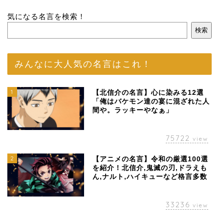
気になる名言を検索！
検索
みんなに大人気の名言はこれ！
1
【北信介の名言】心に染みる12選
「俺はバケモン達の宴に混ざれた人
間や。ラッキーやなぁ」
75722
view
2
【アニメの名言】令和の厳選100選
を紹介！北信介,鬼滅の刃,ドラえも
ん,ナルト,ハイキューなど格言多数
33236
view