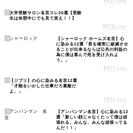
8431
view
15
大学受験サロン名言スレ20選【受験
生は休憩中にでも見て笑え！！】
8078
view
16
【シャーロック ホームズ名言】心
に染みる12選「君を確実に破滅させ
ることが出来るならば公共の利益の
為に僕は喜んで死を受け入れよ
う。」
8017
view
17
【ジブリ】の心に染みる名言12選
「才能をいかした仕事だろ素敵だ
よ。」
7031
view
18
【アンパンマン名言】心に染みる12
選「新しい顔じゃなくたって僕は頑
張れる。みんな、みんな頑張ってる
んだ！！」