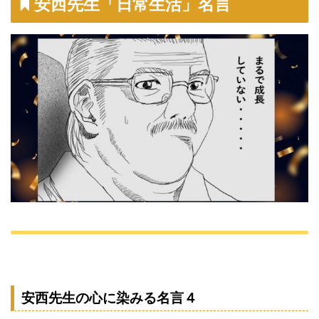
安西先生「日常生活」名言
安西先生の心に染みる名言４