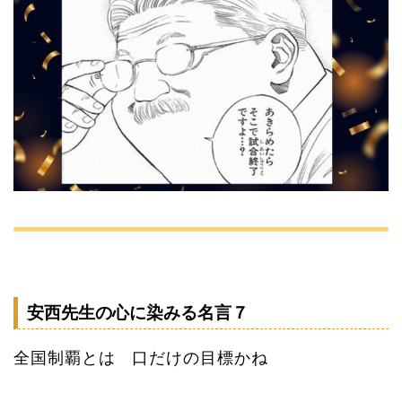
安西先生の心に染みる名言７
全国制覇とは 口だけの目標かね