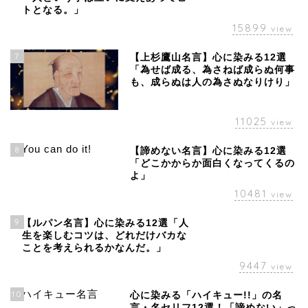
トとなる。」
15899
view
7
【上杉鷹山名言】心に染みる12選
「為せば成る、為さねば成らぬ何事
も、成らぬは人の為さぬなりけり」
11025
view
8
【諦めない名言】心に染みる12選
「どこかからか面白くなってくるの
よ」
10481
view
9
【ルパン名言】心に染みる12選「人
生を楽しむコツは、どれだけバカな
ことを考えられるかなんだ。」
9447
view
10
心に染みる「ハイキュー!!」の名
言・名セリフ12選！「諦めない」っ