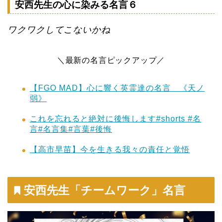
安西先生の心に染みる名言６
ワクワクしてこないかね
＼最新の名言ピックアップ／
【FGO MAD】心に響く英霊達の名言 《天ノ
弱》
これを忘れると絶対に後悔します#shorts #名
言#名言集#言葉#後悔
【高市早苗】今を生きる我々の責任と覚悟
安西先生「チームワーク」名言