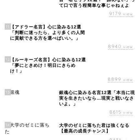
て口で言う程簡単な事じゃねぇよ
9179
view
11
【アドラー名言】心に染みる12選
「判断に迷ったら、より多くの人間
に貢献できる方を選べばいい。」
8940
view
12
【ルーキーズ名言】心に染みる12選
「夢にときめけ！明日にきらめ
け！」
8899
view
13
銀魂心に染みる名言12選「本当に現
実を生きたいなら…現実と戦いなさ
いよ。」
8615
view
14
大学のゼミに落ちた君は強くなる
【最高の成長チャンス】