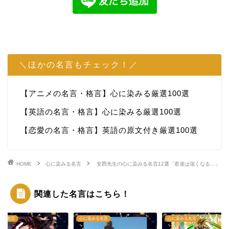
＼ほかの名言もチェック！／
【アニメの名言・格言】心に染みる厳選100選
【英語の名言・格言】心に染みる厳選100選
【恋愛の名言・格言】英語の原文付き厳選100選
HOME
心に染みる名言
安西先生の心に染みる名言12選「君達は強くなる…」
関連した名言はこちら！
メの名言
心に染みる名言
心に染みる名言