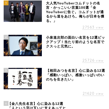
3
大人気YouTuberコムドットの名
言・かっこいい言葉100選「全
YouTuberに告ぐ。コムドットが通
るから道をあけろ。俺らが日本を獲
る。」
27563
view
4
小泉進次郎の面白い名言を12選ピッ
クアップ！当たり前のような名言で
クスっと元気に。
25726
view
5
【相田みつを名言】心に染みる12選
「感動いっぱい、感激いっぱいのい
のちを生きたい」
21620
view
6
【金八先生名言】心に染みる12選
「人という字は互いに支えあってヒ