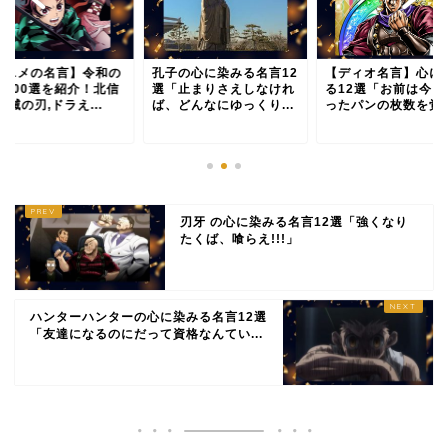
アニメの名言】令和の
孔子の心に染みる名言12
【ディオ名言】心に
選100選を紹介！北信
選「止まりさえしなけれ
る12選「お前は今ま
鬼滅の刃,ドラえ...
ば、どんなにゆっくり...
ったパンの枚数を覚え.
刃牙 の心に染みる名言12選「強くなり
たくば、喰らえ!!!」
ハンターハンターの心に染みる名言12選
「友達になるのにだって資格なんてい...