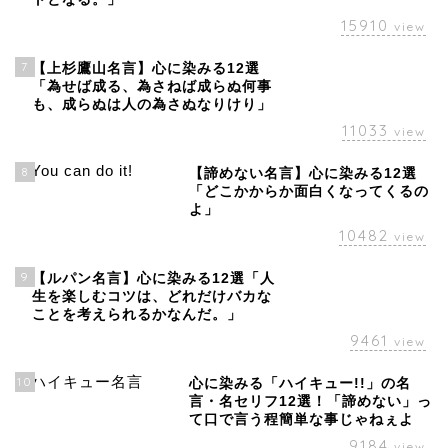
15910
view
7
【上杉鷹山名言】心に染みる12選
「為せば成る、為さねば成らぬ何事
も、成らぬは人の為さぬなりけり」
11033
view
8
【諦めない名言】心に染みる12選
「どこかからか面白くなってくるの
よ」
10482
view
9
【ルパン名言】心に染みる12選「人
生を楽しむコツは、どれだけバカな
ことを考えられるかなんだ。」
9461
view
10
心に染みる「ハイキュー!!」の名
言・名セリフ12選！「諦めない」っ
て口で言う程簡単な事じゃねぇよ
9184
view