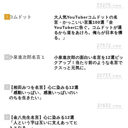
33275
view
3
大人気YouTuberコムドットの名
言・かっこいい言葉100選「全
YouTuberに告ぐ。コムドットが通
るから道をあけろ。俺らが日本を獲
る。」
27572
view
4
小泉進次郎の面白い名言を12選ピッ
クアップ！当たり前のような名言で
クスっと元気に。
25733
view
5
【相田みつを名言】心に染みる12選
「感動いっぱい、感激いっぱいのい
のちを生きたい」
21632
view
6
【金八先生名言】心に染みる12選
「人という字は互いに支えあってヒ
トとなる。」