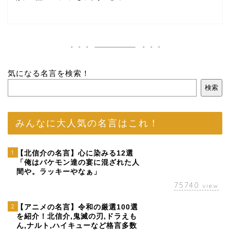
気になる名言を検索！
検索
みんなに大人気の名言はこれ！
1
【北信介の名言】心に染みる12選
「俺はバケモン達の宴に混ざれた人
間や。ラッキーやなぁ」
75740
view
2
【アニメの名言】令和の厳選100選
を紹介！北信介,鬼滅の刃,ドラえも
ん,ナルト,ハイキューなど格言多数