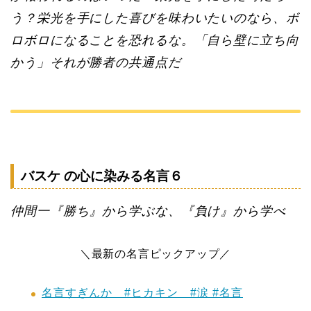
う？栄光を手にした喜びを味わいたいのなら、ボ
ロボロになることを恐れるな。「自ら壁に立ち向
かう」それが勝者の共通点だ
バスケ の心に染みる名言６
仲間一『勝ち』から学ぶな、『負け』から学べ
＼最新の名言ピックアップ／
名言すぎんか #ヒカキン #涙 #名言