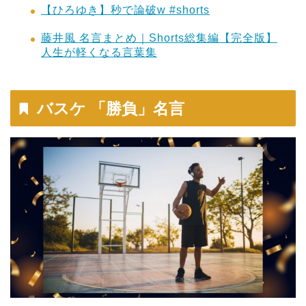
【ひろゆき】秒で論破w #shorts
藤井風 名言まとめ｜Shorts総集編【完全版】
人生が軽くなる言葉集
バスケ 「勝負」名言