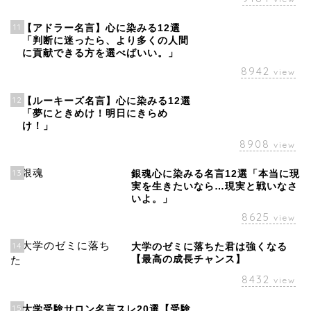
11
【アドラー名言】心に染みる12選
「判断に迷ったら、より多くの人間
に貢献できる方を選べばいい。」
8942
view
12
【ルーキーズ名言】心に染みる12選
「夢にときめけ！明日にきらめ
け！」
8908
view
13
銀魂心に染みる名言12選「本当に現
実を生きたいなら…現実と戦いなさ
いよ。」
8625
view
14
大学のゼミに落ちた君は強くなる
【最高の成長チャンス】
8432
view
15
大学受験サロン名言スレ20選【受験