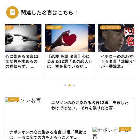
関連した名言はこちら！
染みる名言
人生の名言
心に染みる名言
愛の心に染みる名言12
【恋愛 英語 名言】心に
イチローの思わずグ
「完全な男を求めるの
染みる12選「真の恋人と
くる名言『遠回りす
身の程知らず。 ...
は、空を見ているだ...
が一番近道』
エジソンの心に染みる名言12選「失敗した
わけではない。 それを誤りだと言...
ナポレオンの心に染みる名言12選「戦術と
は、一点に全ての力をふるうことで...