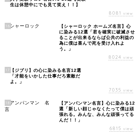
生は休憩中にでも見て笑え！！】
8081
view
16
【シャーロック ホームズ名言】心
に染みる12選「君を確実に破滅させ
ることが出来るならば公共の利益の
為に僕は喜んで死を受け入れよ
う。」
8024
view
17
【ジブリ】の心に染みる名言12選
「才能をいかした仕事だろ素敵だ
よ。」
7035
view
18
【アンパンマン名言】心に染みる12
選「新しい顔じゃなくたって僕は頑
張れる。みんな、みんな頑張ってる
んだ！！」
6815
view