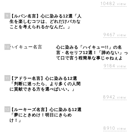
10482
view
9
【ルパン名言】心に染みる12選「人
生を楽しむコツは、どれだけバカな
ことを考えられるかなんだ。」
9467
view
10
心に染みる「ハイキュー!!」の名
言・名セリフ12選！「諦めない」っ
て口で言う程簡単な事じゃねぇよ
9184
view
11
【アドラー名言】心に染みる12選
「判断に迷ったら、より多くの人間
に貢献できる方を選べばいい。」
8942
view
12
【ルーキーズ名言】心に染みる12選
「夢にときめけ！明日にきらめ
け！」
8910
view