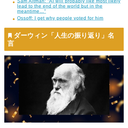
Sam Altman: “AI will probably like most likely
lead to the end of the world but in the
meantime…”
Ossoff: I get why people voted for him
ダーウィン「人生の振り返り」名
言