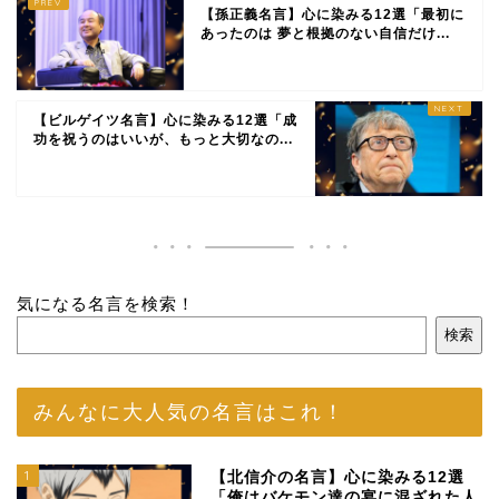
【孫正義名言】心に染みる12選「最初に
あったのは 夢と根拠のない自信だけ...
【ビルゲイツ名言】心に染みる12選「成
功を祝うのはいいが、もっと大切なの...
気になる名言を検索！
検索
みんなに大人気の名言はこれ！
1
【北信介の名言】心に染みる12選
「俺はバケモン達の宴に混ざれた人