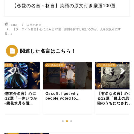
【恋愛の名言・格言】英語の原文付き厳選100選
HOME
人生の名言
【ダーウィン名言】心に染みる12選「原因を探求し続ける力が、人を発見者にす
る。」
関連した名言はこちら！
染みる名言
心に染みる名言
心に染みる名言
藍染惣右介名言】心に
Ossoff: I get why
【有名な名言】心に
みる12選「一体いつか
people voted fo...
る12選「最上の思考
──鏡花水月を遣...
独のうちになされ、最.