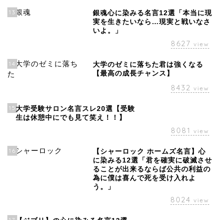
13
銀魂心に染みる名言12選「本当に現
実を生きたいなら…現実と戦いなさ
いよ。」
8627
view
14
大学のゼミに落ちた君は強くなる
【最高の成長チャンス】
8432
view
15
大学受験サロン名言スレ20選【受験
生は休憩中にでも見て笑え！！】
8081
view
16
【シャーロック ホームズ名言】心
に染みる12選「君を確実に破滅させ
ることが出来るならば公共の利益の
為に僕は喜んで死を受け入れよ
う。」
8024
view
17