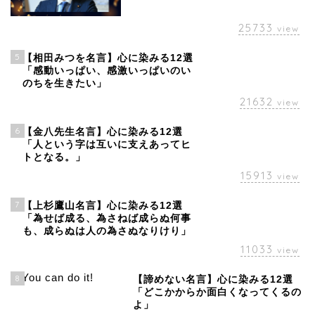
25733
view
5
【相田みつを名言】心に染みる12選
「感動いっぱい、感激いっぱいのい
のちを生きたい」
21632
view
6
【金八先生名言】心に染みる12選
「人という字は互いに支えあってヒ
トとなる。」
15913
view
7
【上杉鷹山名言】心に染みる12選
「為せば成る、為さねば成らぬ何事
も、成らぬは人の為さぬなりけり」
11033
view
8
【諦めない名言】心に染みる12選
「どこかからか面白くなってくるの
よ」