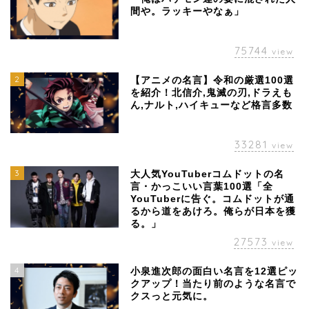
間や。ラッキーやなぁ」
75744
view
2
【アニメの名言】令和の厳選100選
を紹介！北信介,鬼滅の刃,ドラえも
ん,ナルト,ハイキューなど格言多数
33281
view
3
大人気YouTuberコムドットの名
言・かっこいい言葉100選「全
YouTuberに告ぐ。コムドットが通
るから道をあけろ。俺らが日本を獲
る。」
27573
view
4
小泉進次郎の面白い名言を12選ピッ
クアップ！当たり前のような名言で
クスっと元気に。