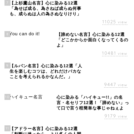
7
【上杉鷹山名言】心に染みる12選
「為せば成る、為さねば成らぬ何事
も、成らぬは人の為さぬなりけり」
11025
view
8
【諦めない名言】心に染みる12選
「どこかからか面白くなってくるの
よ」
10481
view
9
【ルパン名言】心に染みる12選「人
生を楽しむコツは、どれだけバカな
ことを考えられるかなんだ。」
9447
view
10
心に染みる「ハイキュー!!」の名
言・名セリフ12選！「諦めない」っ
て口で言う程簡単な事じゃねぇよ
9179
view
11
【アドラー名言】心に染みる12選