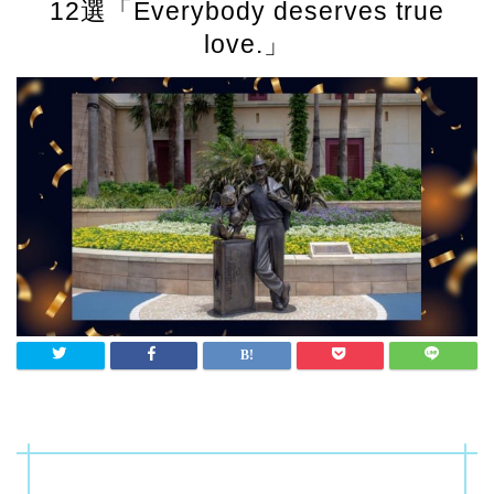
12選「Everybody deserves true
love.」