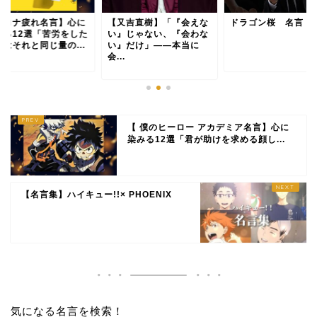
コロナ疲れ名言】心に
【又吉直樹】「『会えな
ドラゴン桜 名言
みる12選「苦労をした
い』じゃない、『会わな
にはそれと同じ量の...
い』だけ」――本当に
会...
【 僕のヒーロー アカデミア名言】心に
染みる12選「君が助けを求める顔し...
【名言集】ハイキュー!!× PHOENIX
気になる名言を検索！