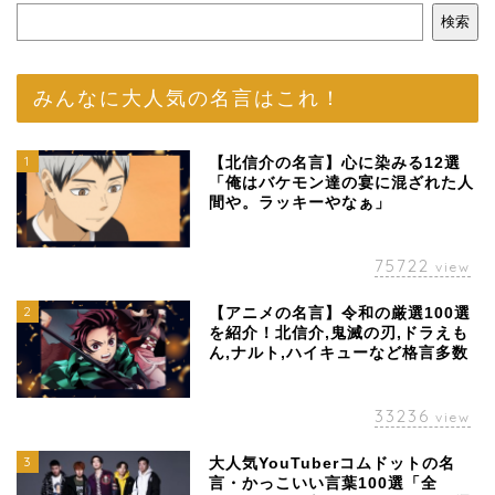
検索
みんなに大人気の名言はこれ！
1
【北信介の名言】心に染みる12選
「俺はバケモン達の宴に混ざれた人
間や。ラッキーやなぁ」
75722
view
2
【アニメの名言】令和の厳選100選
を紹介！北信介,鬼滅の刃,ドラえも
ん,ナルト,ハイキューなど格言多数
33236
view
3
大人気YouTuberコムドットの名
言・かっこいい言葉100選「全