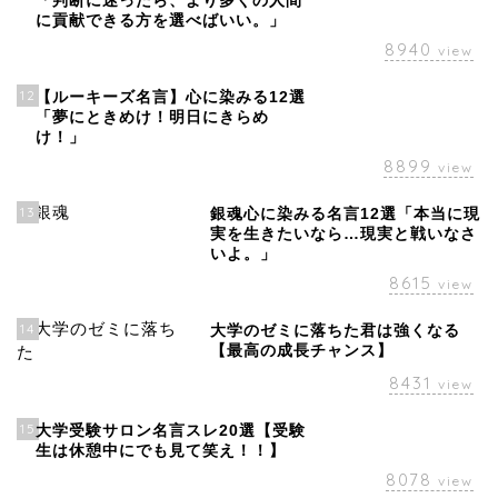
「判断に迷ったら、より多くの人間
に貢献できる方を選べばいい。」
8940
view
12
【ルーキーズ名言】心に染みる12選
「夢にときめけ！明日にきらめ
け！」
8899
view
13
銀魂心に染みる名言12選「本当に現
実を生きたいなら…現実と戦いなさ
いよ。」
8615
view
14
大学のゼミに落ちた君は強くなる
【最高の成長チャンス】
8431
view
15
大学受験サロン名言スレ20選【受験
生は休憩中にでも見て笑え！！】
8078
view