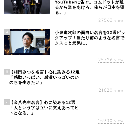
YouTuberに告ぐ。コムドットが通
るから道をあけろ。俺らが日本を獲
る。」
27563
view
4
小泉進次郎の面白い名言を12選ピッ
クアップ！当たり前のような名言で
クスっと元気に。
25726
view
5
【相田みつを名言】心に染みる12選
「感動いっぱい、感激いっぱいのい
のちを生きたい」
21620
view
6
【金八先生名言】心に染みる12選
「人という字は互いに支えあってヒ
トとなる。」
15900
view