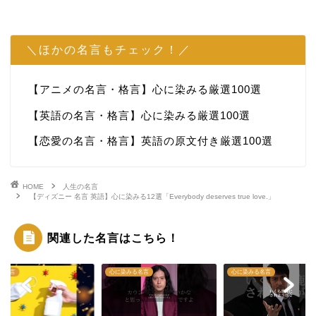
＼ほかの名言もチェック！／
【アニメの名言・格言】心に染みる厳選100選
【英語の名言・格言】心に染みる厳選100選
【恋愛の名言・格言】英語の原文付き厳選100選
HOME
人生の名言
【ディズニー 名言 英語】心に染みる12選「Everybody deserves true love.」
関連した名言はこちら！
の名言
心に染みる名言
心に染みる名言