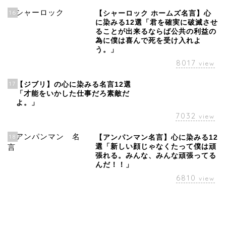
16
【シャーロック ホームズ名言】心
に染みる12選「君を確実に破滅させ
ることが出来るならば公共の利益の
為に僕は喜んで死を受け入れよ
う。」
8017
view
17
【ジブリ】の心に染みる名言12選
「才能をいかした仕事だろ素敵だ
よ。」
7032
view
18
【アンパンマン名言】心に染みる12
選「新しい顔じゃなくたって僕は頑
張れる。みんな、みんな頑張ってる
んだ！！」
6810
view