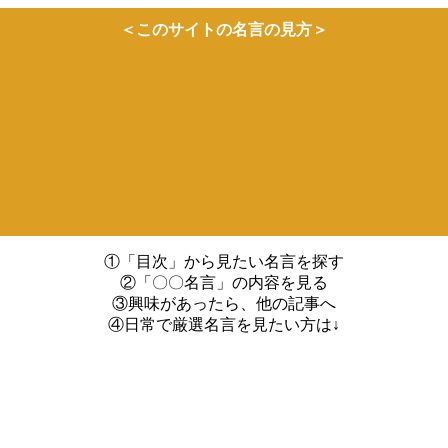
＜このサイトの名言の見方＞
①「目次」から見たい名言を探す
②「〇〇名言」の内容を見る
③興味があったら、他の記事へ
④日常で厳選名言を見たい方は↓