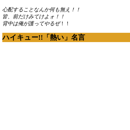
心配することなんか何も無え！！
皆、前だけみてけよォ！！
背中は俺が護ってやるぜ
！！
ハイキュー!!「熱い」名言