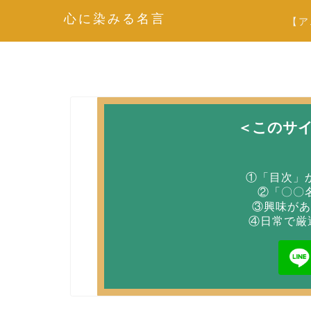
心に染みる名言
【ア
＜このサ
①「目次」
②「〇〇
③興味があ
④日常で厳