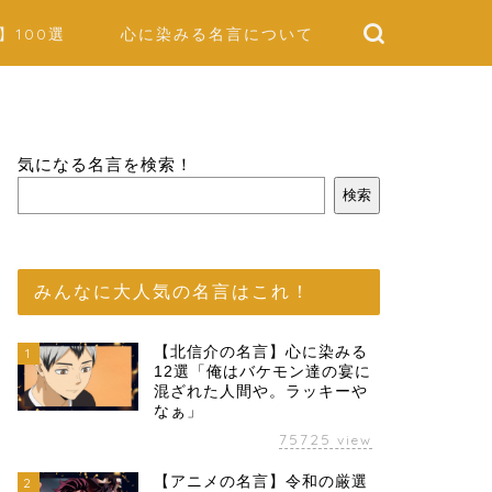
】100選
心に染みる名言について
気になる名言を検索！
検索
みんなに大人気の名言はこれ！
【北信介の名言】心に染みる
1
12選「俺はバケモン達の宴に
混ざれた人間や。ラッキーや
なぁ」
75725
view
【アニメの名言】令和の厳選
2