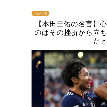
人生の名言
【本田圭佑の名言】心
のはその挫折から立
だ