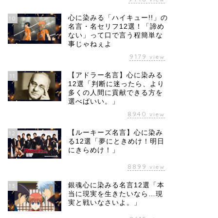
心に染みる「ハイキュー!!」の
10
名言・名セリフ12選！「諦め
ない」って口で言う程簡単な
事じゃねぇよ
9179
view
【アドラー名言】心に染みる
11
12選「判断に迷ったら、より
多くの人間に貢献できる方を
選べばいい。」
8940
view
【ルーキーズ名言】心に染み
12
る12選「夢にときめけ！明日
にきらめけ！」
8899
view
銀魂心に染みる名言12選「本
13
当に現実を生きたいなら…現
実と戦いなさいよ。」