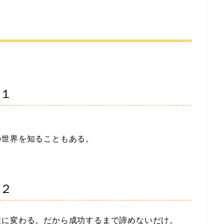
言１
の世界を知ることもある。
言２
程に変わる。だから成功するまで諦めないだけ。