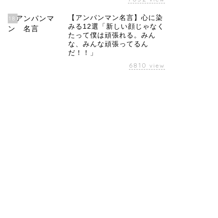
【アンパンマン名言】心に染
18
みる12選「新しい顔じゃなく
たって僕は頑張れる。みん
な、みんな頑張ってるん
だ！！」
6810
view