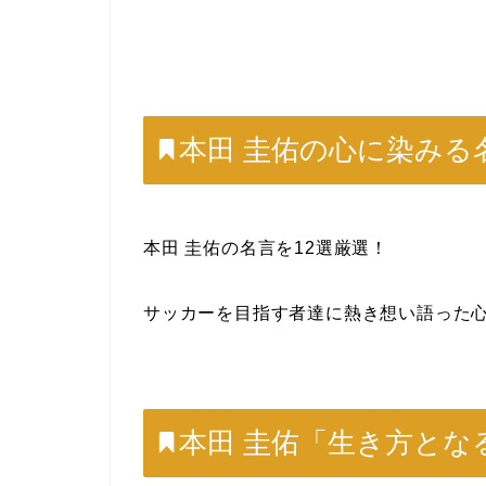
本田 圭佑の心に染みる
本田 圭佑の名言を12選厳選！
サッカーを目指す者達に熱き想い語った
本田 圭佑「生き方とな