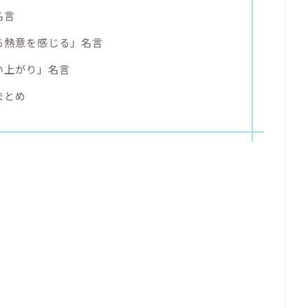
名言
る熱意を感じる」名言
い上がり」名言
まとめ