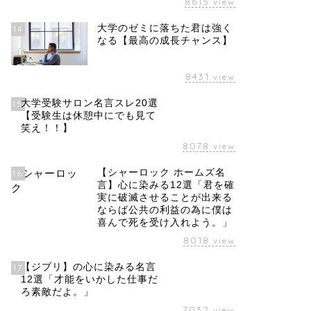
8615
view
大学のゼミに落ちた君は強く
14
なる【最高の成長チャンス】
8431
view
大学受験サロン名言スレ20選
15
【受験生は休憩中にでも見て
笑え！！】
8078
view
【シャーロック ホームズ名
16
言】心に染みる12選「君を確
実に破滅させることが出来る
ならば公共の利益の為に僕は
喜んで死を受け入れよう。」
8018
view
【ジブリ】の心に染みる名言
17
12選「才能をいかした仕事だ
ろ素敵だよ。」
7032
view