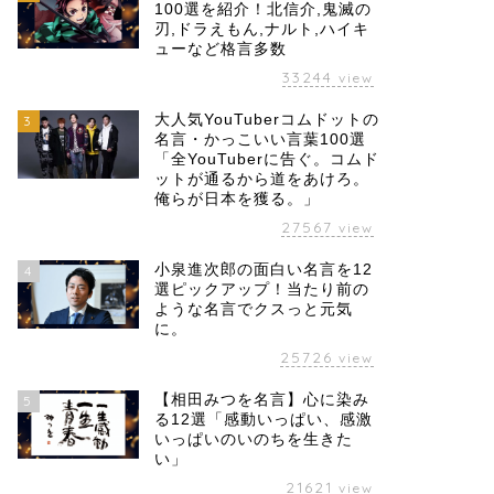
100選を紹介！北信介,鬼滅の
刃,ドラえもん,ナルト,ハイキ
ューなど格言多数
33244
view
大人気YouTuberコムドットの
3
名言・かっこいい言葉100選
「全YouTuberに告ぐ。コムド
ットが通るから道をあけろ。
俺らが日本を獲る。」
27567
view
小泉進次郎の面白い名言を12
4
選ピックアップ！当たり前の
ような名言でクスっと元気
に。
25726
view
【相田みつを名言】心に染み
5
る12選「感動いっぱい、感激
いっぱいのいのちを生きた
い」
21621
view