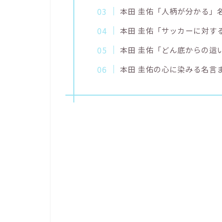
本田 圭佑「人柄が分かる」
本田 圭佑「サッカーに対す
本田 圭佑「どん底からの這
本田 圭佑の心に染みる名言