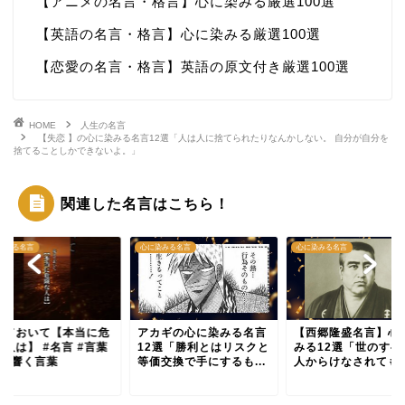
【アニメの名言・格言】心に染みる厳選100選
【英語の名言・格言】心に染みる厳選100選
【恋愛の名言・格言】英語の原文付き厳選100選
HOME
人生の名言
【失恋 】の心に染みる名言12選「人は人に捨てられたりなんかしない。 自分が自分を
捨てることしかできないよ。」
関連した名言はこちら！
染みる名言
心に染みる名言
心に染みる名言
えておいて【本当に危
アカギの心に染みる名言
【西郷隆盛名言】心
な人は】 #名言 #言葉
12選「勝利とはリスクと
みる12選「世のすべ
心に響く言葉
等価交換で手にするも...
人からけなされても落.