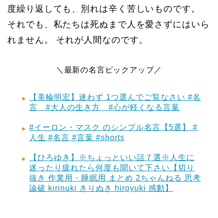
度繰り返しても、別れは辛く苦しいものです。
それでも、私たちは死ぬまで人を愛さずにはいら
れません。 それが人間なのです。
＼最新の名言ピックアップ／
【美輪明宏】迷わず 1つ選んでご覧なさい #名
言 #大人の生き方 #心が軽くなる言葉
#イーロン・マスク のシンプル名言【5選】 #
人生 #名言 #言葉 #shorts
【ひろゆき】※ちょっといい話７選※人生に
迷ったり疲れたら何度も聞いて下さい【切り
抜き 作業用・睡眠用 まとめ 2ちゃんねる 思考
論破 kirinuki きりぬき hiroyuki 感動】