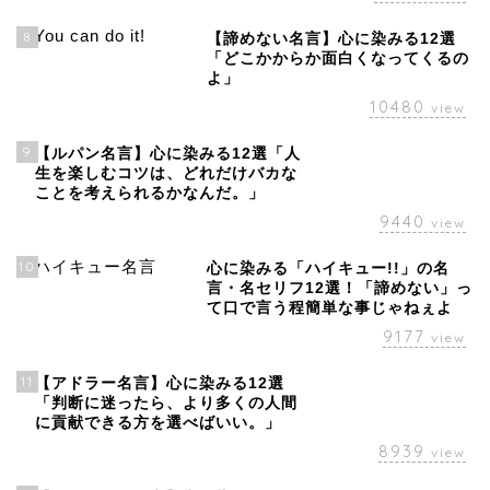
8
【諦めない名言】心に染みる12選
「どこかからか面白くなってくるの
よ」
10480
view
9
【ルパン名言】心に染みる12選「人
生を楽しむコツは、どれだけバカな
ことを考えられるかなんだ。」
9440
view
10
心に染みる「ハイキュー!!」の名
言・名セリフ12選！「諦めない」っ
て口で言う程簡単な事じゃねぇよ
9177
view
11
【アドラー名言】心に染みる12選
「判断に迷ったら、より多くの人間
に貢献できる方を選べばいい。」
8939
view