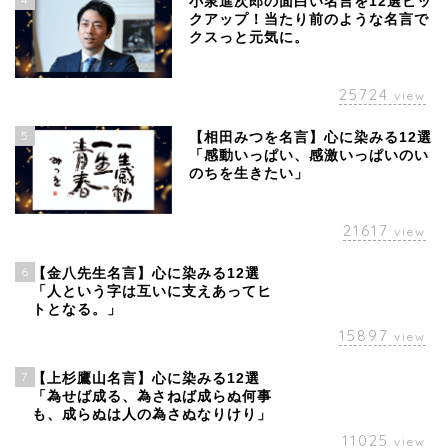
小泉進次郎の面白い名言を12選ピッ
クアップ！当たり前のような名言で
クスっと元気に。
25724
view
5
【相田みつを名言】心に染みる12選
「感動いっぱい、感激いっぱいのい
のちを生きたい」
21617
view
6
【金八先生名言】心に染みる12選
「人という字は互いに支えあってヒ
トとなる。」
15897
view
7
【上杉鷹山名言】心に染みる12選
「為せば成る、為さねば成らぬ何事
も、成らぬは人の為さぬなりけり」
11025
view