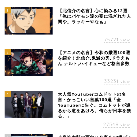
1
【北信介の名言】心に染みる12選
「俺はバケモン達の宴に混ざれた人
間や。ラッキーやなぁ」
75721
view
2
【アニメの名言】令和の厳選100選
を紹介！北信介,鬼滅の刃,ドラえも
ん,ナルト,ハイキューなど格言多数
33231
view
3
大人気YouTuberコムドットの名
言・かっこいい言葉100選「全
YouTuberに告ぐ。コムドットが通
るから道をあけろ。俺らが日本を獲
る。」
27549
view
4