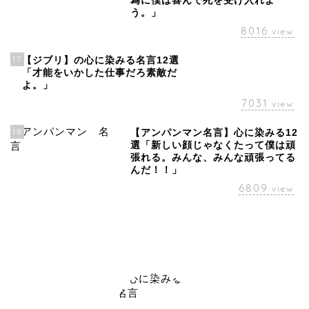
為に僕は喜んで死を受け入れよ
う。」
8016
view
17
【ジブリ】の心に染みる名言12選
「才能をいかした仕事だろ素敵だ
よ。」
7031
view
18
【アンパンマン名言】心に染みる12
選「新しい顔じゃなくたって僕は頑
張れる。みんな、みんな頑張ってる
んだ！！」
6809
view