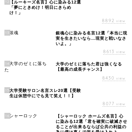
12
【ルーキーズ名言】心に染みる12選
「夢にときめけ！明日にきらめ
け！」
8892
view
13
銀魂心に染みる名言12選「本当に現
実を生きたいなら…現実と戦いなさ
いよ。」
8613
view
14
大学のゼミに落ちた君は強くなる
【最高の成長チャンス】
8430
view
15
大学受験サロン名言スレ20選【受験
生は休憩中にでも見て笑え！！】
8077
view
16
【シャーロック ホームズ名言】心
に染みる12選「君を確実に破滅させ
ることが出来るならば公共の利益の