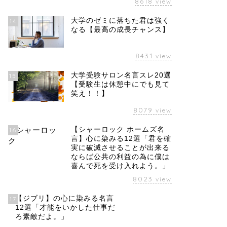
8618
view
大学のゼミに落ちた君は強く
14
なる【最高の成長チャンス】
8431
view
大学受験サロン名言スレ20選
15
【受験生は休憩中にでも見て
笑え！！】
8079
view
【シャーロック ホームズ名
16
言】心に染みる12選「君を確
実に破滅させることが出来る
ならば公共の利益の為に僕は
喜んで死を受け入れよう。」
8023
view
【ジブリ】の心に染みる名言
17
12選「才能をいかした仕事だ
ろ素敵だよ。」