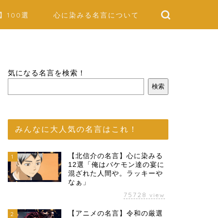
】100選
心に染みる名言について
気になる名言を検索！
検索
みんなに大人気の名言はこれ！
【北信介の名言】心に染みる
1
12選「俺はバケモン達の宴に
混ざれた人間や。ラッキーや
なぁ」
75728
view
【アニメの名言】令和の厳選
2