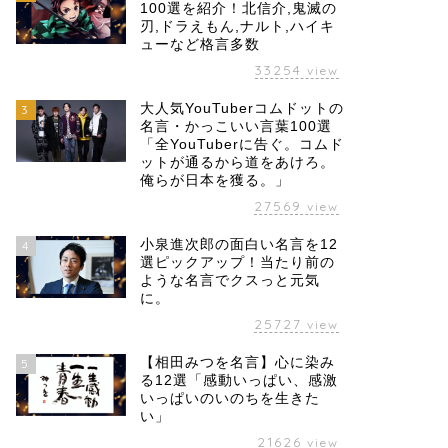
100選を紹介！北信介,鬼滅の
刃,ドラえもん,ナルト,ハイキ
ューなど格言多数
33254
view
大人気YouTuberコムドットの
3
名言・かっこいい言葉100選
「全YouTuberに告ぐ。コムド
ットが通るから道をあけろ。
俺らが日本を獲る。」
27569
view
小泉進次郎の面白い名言を12
4
選ピックアップ！当たり前の
ような名言でクスっと元気
に。
25727
view
【相田みつを名言】心に染み
5
る12選「感動いっぱい、感激
いっぱいのいのちを生きた
い」
21626
view