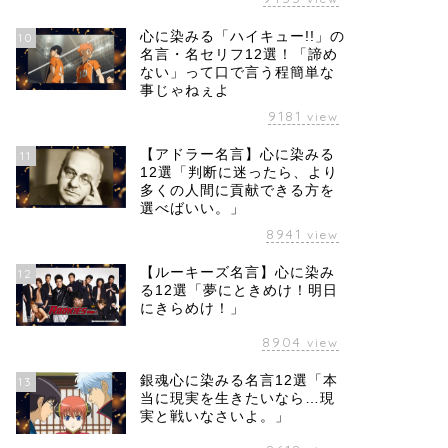
心に染みる「ハイキュー!!」の
10
名言・名セリフ12選！「諦め
ない」って口で言う程簡単な
事じゃねぇよ
9181
view
【アドラー名言】心に染みる
11
12選「判断に迷ったら、より
多くの人間に貢献できる方を
選べばいい。」
8941
view
【ルーキーズ名言】心に染み
12
る12選「夢にときめけ！明日
にきらめけ！」
8904
view
銀魂心に染みる名言12選「本
13
当に現実を生きたいなら…現
実と戦いなさいよ。」