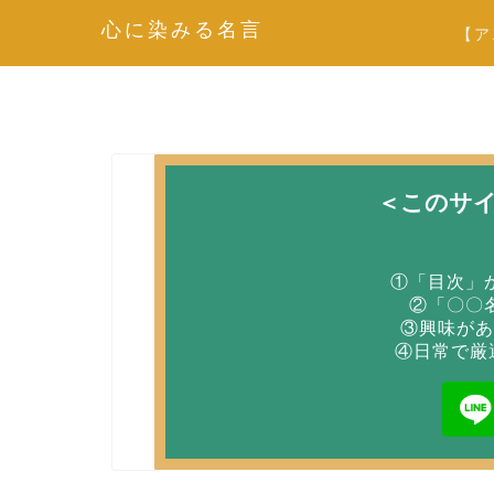
心に染みる名言
【ア
＜このサ
①「目次」
②「〇〇
③興味があ
④日常で厳