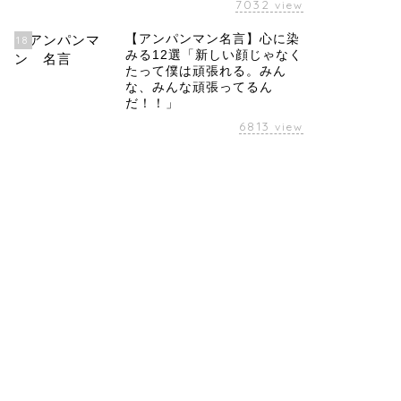
7032
view
【アンパンマン名言】心に染
18
みる12選「新しい顔じゃなく
たって僕は頑張れる。みん
な、みんな頑張ってるん
だ！！」
6813
view