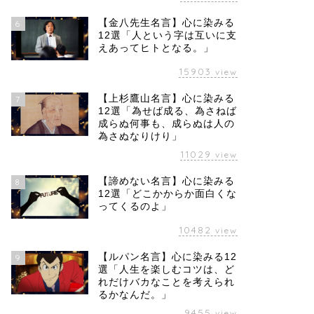
【金八先生名言】心に染みる
6
12選「人という字は互いに支
えあってヒトとなる。」
15903
view
【上杉鷹山名言】心に染みる
7
12選「為せば成る、為さねば
成らぬ何事も、成らぬは人の
為さぬなりけり」
11029
view
【諦めない名言】心に染みる
8
12選「どこかからか面白くな
ってくるのよ」
10482
view
【ルパン名言】心に染みる12
9
選「人生を楽しむコツは、ど
れだけバカなことを考えられ
るかなんだ。」
9455
view