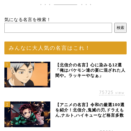
気になる名言を検索！
検索
みんなに大人気の名言はこれ！
1
【北信介の名言】心に染みる12選
「俺はバケモン達の宴に混ざれた人
間や。ラッキーやなぁ」
75725
view
2
【アニメの名言】令和の厳選100選
を紹介！北信介,鬼滅の刃,ドラえも
ん,ナルト,ハイキューなど格言多数