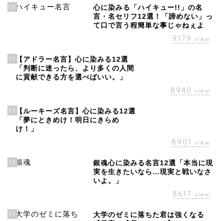
10
心に染みる「ハイキュー!!」の名
言・名セリフ12選！「諦めない」っ
て口で言う程簡単な事じゃねぇよ
9179
view
11
【アドラー名言】心に染みる12選
「判断に迷ったら、より多くの人間
に貢献できる方を選べばいい。」
8940
view
12
【ルーキーズ名言】心に染みる12選
「夢にときめけ！明日にきらめ
け！」
8901
view
13
銀魂心に染みる名言12選「本当に現
実を生きたいなら…現実と戦いなさ
いよ。」
8617
view
14
大学のゼミに落ちた君は強くなる