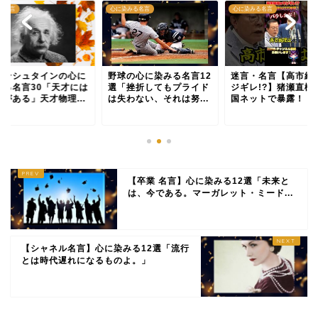
の名言
心に染みる名言
心に染みる名言
インシュタインの心に
野球の心に染みる名言12
迷言・名言【高市総
みる名言30「天才には
選「挫折してもプライド
ジギレ!?】猪瀬直樹
界がある」天才物理...
は失わない、それは努...
国ネットで暴露！
【卒業 名言】心に染みる12選「未来と
は、今である。マーガレット・ミード...
【シャネル名言】心に染みる12選「流行
とは時代遅れになるものよ。」