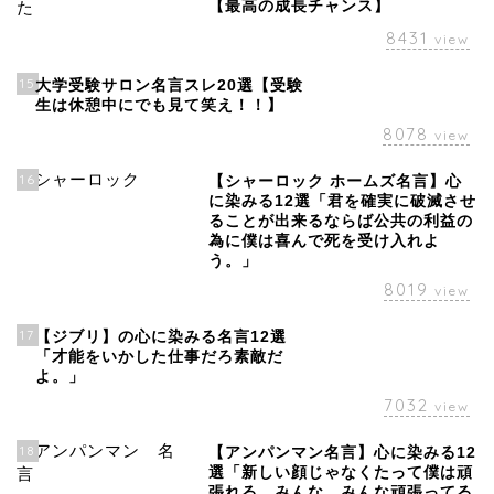
【最高の成長チャンス】
8431
view
15
大学受験サロン名言スレ20選【受験
生は休憩中にでも見て笑え！！】
8078
view
16
【シャーロック ホームズ名言】心
に染みる12選「君を確実に破滅させ
ることが出来るならば公共の利益の
為に僕は喜んで死を受け入れよ
う。」
8019
view
17
【ジブリ】の心に染みる名言12選
「才能をいかした仕事だろ素敵だ
よ。」
7032
view
18
【アンパンマン名言】心に染みる12
選「新しい顔じゃなくたって僕は頑
張れる。みんな、みんな頑張ってる