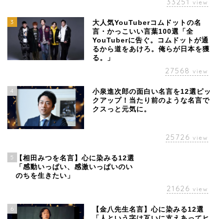
33251
view
3
大人気YouTuberコムドットの名
言・かっこいい言葉100選「全
YouTuberに告ぐ。コムドットが通
るから道をあけろ。俺らが日本を獲
る。」
27568
view
4
小泉進次郎の面白い名言を12選ピッ
クアップ！当たり前のような名言で
クスっと元気に。
25726
view
5
【相田みつを名言】心に染みる12選
「感動いっぱい、感激いっぱいのい
のちを生きたい」
21626
view
6
【金八先生名言】心に染みる12選
「人という字は互いに支えあってヒ