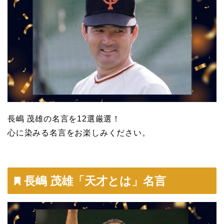
長嶋 茂雄の名言を12選厳選！
心に染みる名言をお楽しみください。
長嶋 茂雄「天才とは」名言