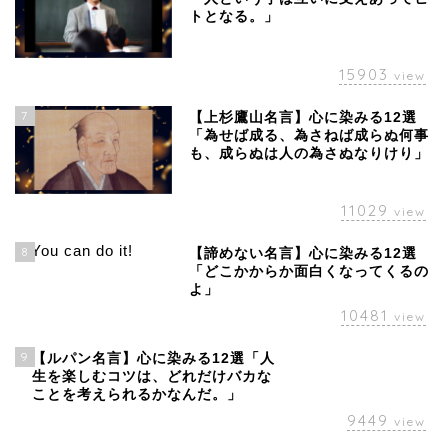
トとなる。」
15903
view
7
【上杉鷹山名言】心に染みる12選
「為せば成る、為さねば成らぬ何事
も、成らぬは人の為さぬなりけり」
11029
view
8
【諦めない名言】心に染みる12選
「どこかからか面白くなってくるの
よ」
10481
view
9
【ルパン名言】心に染みる12選「人
生を楽しむコツは、どれだけバカな
ことを考えられるかなんだ。」
9449
view