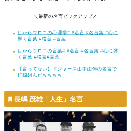
＼最新の名言ピックアップ／
目からウロコの心理学# #名言 #名言集 #心に
響く言葉 #格言 #言葉
目からウロコの言葉# #名言 #名言集 #心に響
く言葉 #格言#言葉
【言ってない】ドジャース山本由伸の名言で
打線組んだｗｗｗｗ
長嶋 茂雄「人生」名言