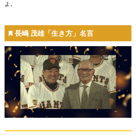
よ。
長嶋 茂雄「生き方」名言