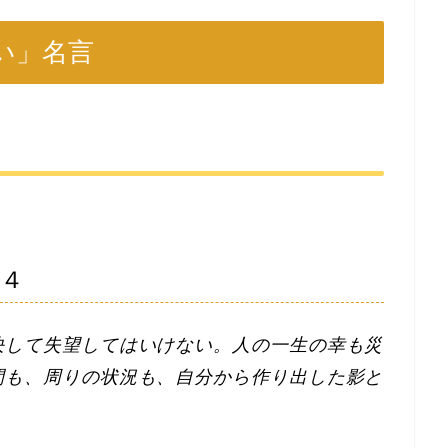
い」名言
言４
決して失望してはいけない。人の一生の幸も災
間も、周りの状況も、自分から作り出した影と