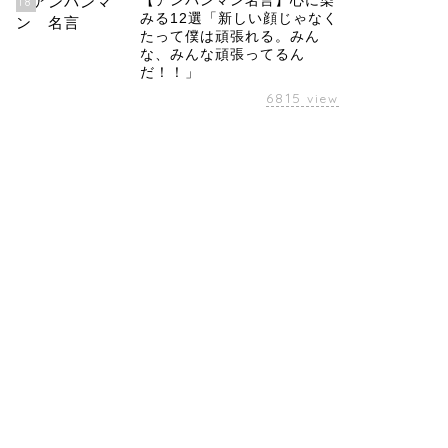
【アンパンマン名言】心に染
18
みる12選「新しい顔じゃなく
たって僕は頑張れる。みん
な、みんな頑張ってるん
だ！！」
6815
view