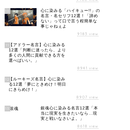
心に染みる「ハイキュー!!」の
10
名言・名セリフ12選！「諦め
ない」って口で言う程簡単な
事じゃねぇよ
9183
view
【アドラー名言】心に染みる
11
12選「判断に迷ったら、より
多くの人間に貢献できる方を
選べばいい。」
8941
view
【ルーキーズ名言】心に染み
12
る12選「夢にときめけ！明日
にきらめけ！」
8907
view
銀魂心に染みる名言12選「本
13
当に現実を生きたいなら…現
実と戦いなさいよ。」
8618
view