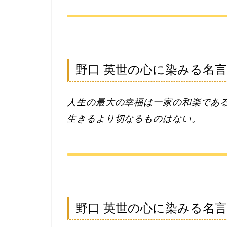
野口 英世の心に染みる名
人生の最大の幸福は一家の和楽であ
生きるより切なるものはない。
野口 英世の心に染みる名