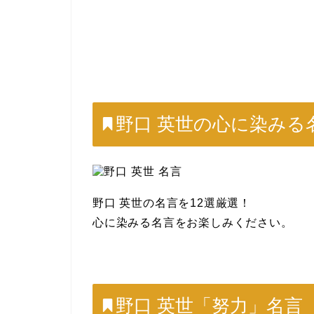
野口 英世の心に染みる
野口 英世の名言を12選厳選！
心に染みる名言をお楽しみください。
野口 英世「努力」名言