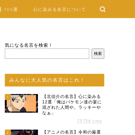
】100選
心に染みる名言について
気になる名言を検索！
検索
みんなに大人気の名言はこれ！
【北信介の名言】心に染みる
1
12選「俺はバケモン達の宴に
混ざれた人間や。ラッキーや
なぁ」
75736
view
【アニメの名言】令和の厳選
2