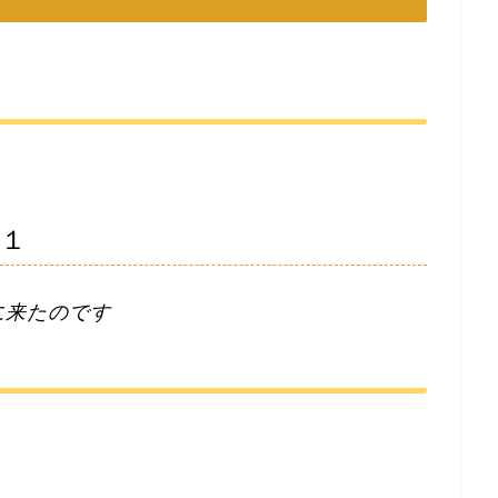
言１
に来たのです