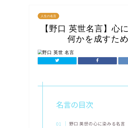
人生の名言
【野口 英世名言】心
何かを成すた
名言の目次
野口 英世の心に染みる名言