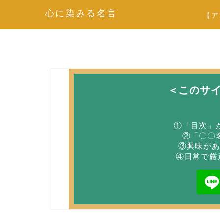
心に染みる名言
【ア
＜このサ
①「目次」
②「〇〇
③興味があ
④日常で厳