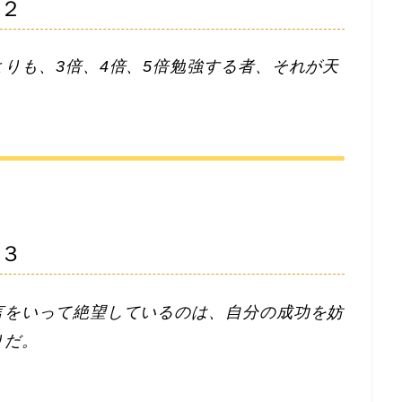
言２
りも、3倍、4倍、5倍勉強する者、それが天
言３
言をいって絶望しているのは、自分の成功を妨
りだ。