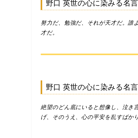
野口 英世の心に染みる名
努力だ、勉強だ、それが天才だ。誰よ
才だ。
野口 英世の心に染みる名
絶望のどん底にいると想像し、泣き
げ、そのうえ、心の平安を乱すばか