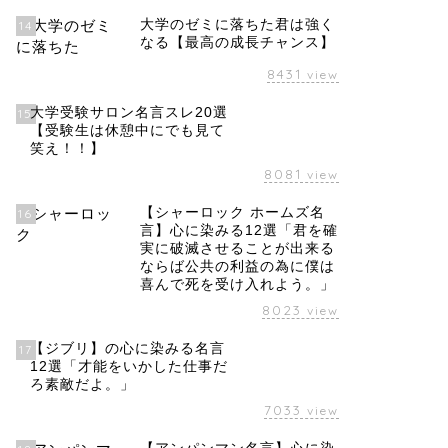
大学のゼミに落ちた君は強く
14
なる【最高の成長チャンス】
8431
view
大学受験サロン名言スレ20選
15
【受験生は休憩中にでも見て
笑え！！】
8081
view
【シャーロック ホームズ名
16
言】心に染みる12選「君を確
実に破滅させることが出来る
ならば公共の利益の為に僕は
喜んで死を受け入れよう。」
8023
view
【ジブリ】の心に染みる名言
17
12選「才能をいかした仕事だ
ろ素敵だよ。」
7033
view