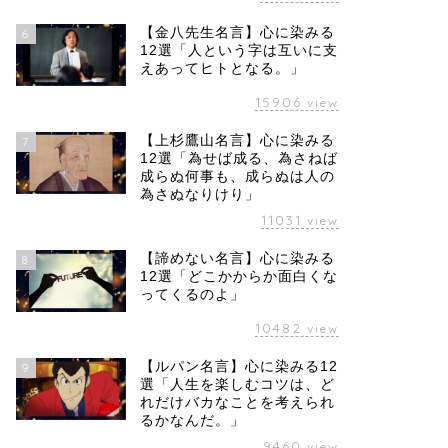
【金八先生名言】心に染みる
6
12選「人という字は互いに支
えあってヒトとなる。」
15906
view
【上杉鷹山名言】心に染みる
7
12選「為せば成る、為さねば
成らぬ何事も、成らぬは人の
為さぬなりけり」
11031
view
【諦めない名言】心に染みる
8
12選「どこかからか面白くな
ってくるのよ」
10482
view
【ルパン名言】心に染みる12
9
選「人生を楽しむコツは、ど
れだけバカなことを考えられ
るかなんだ。」
9460
view