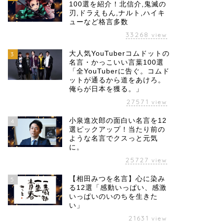
100選を紹介！北信介,鬼滅の
刃,ドラえもん,ナルト,ハイキ
ューなど格言多数
33268
view
大人気YouTuberコムドットの
3
名言・かっこいい言葉100選
「全YouTuberに告ぐ。コムド
ットが通るから道をあけろ。
俺らが日本を獲る。」
27571
view
小泉進次郎の面白い名言を12
4
選ピックアップ！当たり前の
ような名言でクスっと元気
に。
25727
view
【相田みつを名言】心に染み
5
る12選「感動いっぱい、感激
いっぱいのいのちを生きた
い」
21631
view