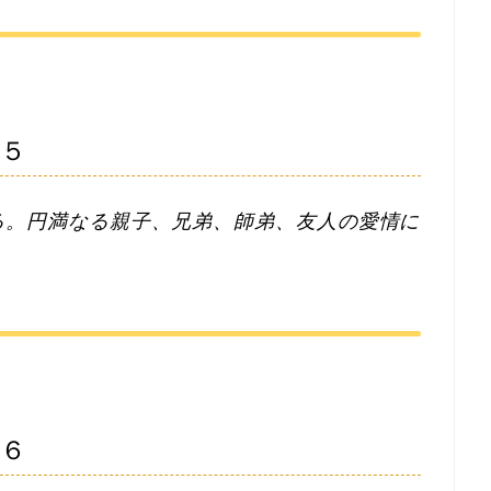
言５
る。円満なる親子、兄弟、師弟、友人の愛情に
言６