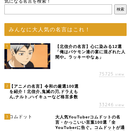
気になる名言を検索！
検索
みんなに大人気の名言はこれ！
1
【北信介の名言】心に染みる12選
「俺はバケモン達の宴に混ざれた人
間や。ラッキーやなぁ」
75725
view
2
【アニメの名言】令和の厳選100選
を紹介！北信介,鬼滅の刃,ドラえも
ん,ナルト,ハイキューなど格言多数
33246
view
3
大人気YouTuberコムドットの名
言・かっこいい言葉100選「全
YouTuberに告ぐ。コムドットが通