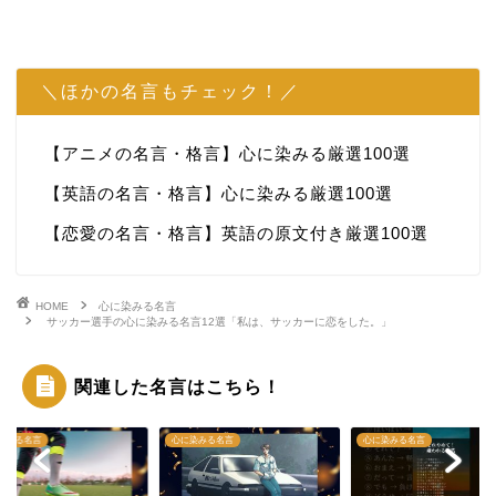
＼ほかの名言もチェック！／
【アニメの名言・格言】心に染みる厳選100選
【英語の名言・格言】心に染みる厳選100選
【恋愛の名言・格言】英語の原文付き厳選100選
HOME
心に染みる名言
サッカー選手の心に染みる名言12選「私は、サッカーに恋をした。」
関連した名言はこちら！
染みる名言
心に染みる名言
心に染みる名言