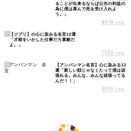
ることが出来るならば公共の利益の
為に僕は喜んで死を受け入れよ
う。」
8018
view
17
【ジブリ】の心に染みる名言12選
「才能をいかした仕事だろ素敵だ
よ。」
7032
view
18
【アンパンマン名言】心に染みる12
選「新しい顔じゃなくたって僕は頑
張れる。みんな、みんな頑張ってる
んだ！！」
6810
view