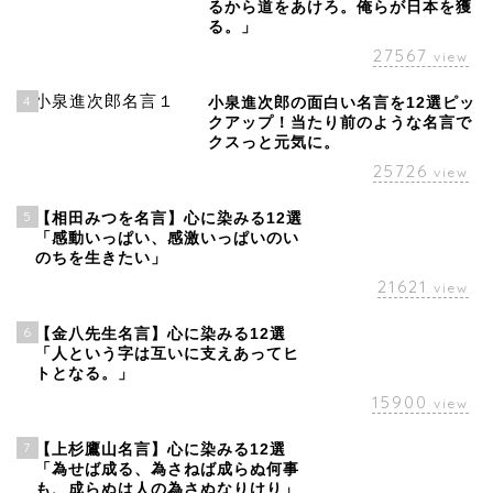
るから道をあけろ。俺らが日本を獲
る。」
27567
view
4
小泉進次郎の面白い名言を12選ピッ
クアップ！当たり前のような名言で
クスっと元気に。
25726
view
5
【相田みつを名言】心に染みる12選
「感動いっぱい、感激いっぱいのい
のちを生きたい」
21621
view
6
【金八先生名言】心に染みる12選
「人という字は互いに支えあってヒ
トとなる。」
15900
view
7
【上杉鷹山名言】心に染みる12選
「為せば成る、為さねば成らぬ何事
も、成らぬは人の為さぬなりけり」