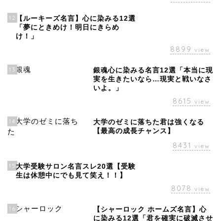
12
【ルーキーズ名言】心に染みる12選
「夢にときめけ！明日にきらめ
け！」
8899
view
13
銀魂心に染みる名言12選「本当に現
実を生きたいなら…現実と戦いなさ
いよ。」
8615
view
14
大学のゼミに落ちた君は強くなる
【最高の成長チャンス】
8431
view
15
大学受験サロン名言スレ20選【受験
生は休憩中にでも見て笑え！！】
8078
view
16
【シャーロック ホームズ名言】心
に染みる12選「君を確実に破滅させ