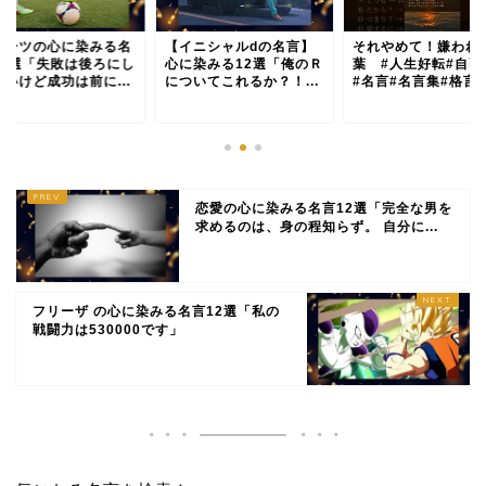
ポーツの心に染みる名
【イニシャルdの名言】
それやめて！嫌われ
12選「失敗は後ろにし
心に染みる12選「俺のＲ
葉 #人生好転#自己
無いけど成功は前に...
についてこれるか？！...
#名言#名言集#格言
恋愛の心に染みる名言12選「完全な男を
求めるのは、身の程知らず。 自分に...
フリーザ の心に染みる名言12選「私の
戦闘力は530000です」