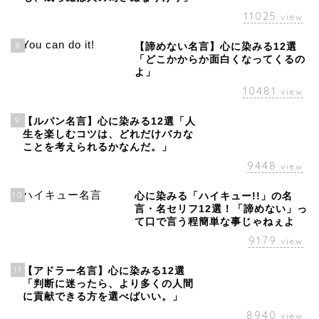
11025
view
8
【諦めない名言】心に染みる12選
「どこかからか面白くなってくるの
よ」
10481
view
9
【ルパン名言】心に染みる12選「人
生を楽しむコツは、どれだけバカな
ことを考えられるかなんだ。」
9448
view
10
心に染みる「ハイキュー!!」の名
言・名セリフ12選！「諦めない」っ
て口で言う程簡単な事じゃねぇよ
9179
view
11
【アドラー名言】心に染みる12選
「判断に迷ったら、より多くの人間
に貢献できる方を選べばいい。」
8940
view