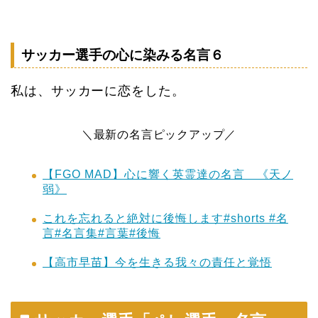
サッカー選手の心に染みる名言６
私は、サッカーに恋をした。
＼最新の名言ピックアップ／
【FGO MAD】心に響く英霊達の名言 《天ノ
弱》
これを忘れると絶対に後悔します#shorts #名
言#名言集#言葉#後悔
【高市早苗】今を生きる我々の責任と覚悟