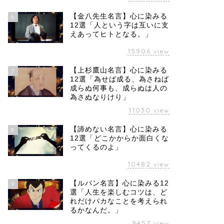
【金八先生名言】心に染みる
6
12選「人という字は互いに支
えあってヒトとなる。」
15906
view
【上杉鷹山名言】心に染みる
7
12選「為せば成る、為さねば
成らぬ何事も、成らぬは人の
為さぬなりけり」
11030
view
【諦めない名言】心に染みる
8
12選「どこかからか面白くな
ってくるのよ」
10482
view
【ルパン名言】心に染みる12
9
選「人生を楽しむコツは、ど
れだけバカなことを考えられ
るかなんだ。」
9457
view