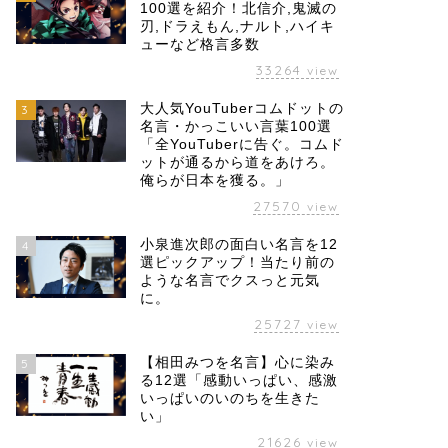
100選を紹介！北信介,鬼滅の
刃,ドラえもん,ナルト,ハイキ
ューなど格言多数
33264
view
大人気YouTuberコムドットの
3
名言・かっこいい言葉100選
「全YouTuberに告ぐ。コムド
ットが通るから道をあけろ。
俺らが日本を獲る。」
27570
view
小泉進次郎の面白い名言を12
4
選ピックアップ！当たり前の
ような名言でクスっと元気
に。
25727
view
【相田みつを名言】心に染み
5
る12選「感動いっぱい、感激
いっぱいのいのちを生きた
い」
21626
view