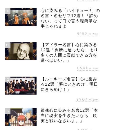
心に染みる「ハイキュー!!」の
10
名言・名セリフ12選！「諦め
ない」って口で言う程簡単な
事じゃねぇよ
9182
view
【アドラー名言】心に染みる
11
12選「判断に迷ったら、より
多くの人間に貢献できる方を
選べばいい。」
8941
view
【ルーキーズ名言】心に染み
12
る12選「夢にときめけ！明日
にきらめけ！」
8907
view
銀魂心に染みる名言12選「本
13
当に現実を生きたいなら…現
実と戦いなさいよ。」