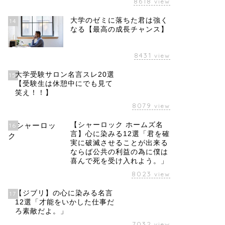
8618
view
大学のゼミに落ちた君は強く
14
なる【最高の成長チャンス】
8431
view
大学受験サロン名言スレ20選
15
【受験生は休憩中にでも見て
笑え！！】
8079
view
【シャーロック ホームズ名
16
言】心に染みる12選「君を確
実に破滅させることが出来る
ならば公共の利益の為に僕は
喜んで死を受け入れよう。」
8023
view
【ジブリ】の心に染みる名言
17
12選「才能をいかした仕事だ
ろ素敵だよ。」
7032
view