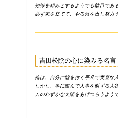
知識を頼みとするようでも駄目であ
必ず志を立てて、やる気を出し努力
吉田松陰の心に染みる名言
俺は、自分に嘘を付く平凡で実直な
しかし、事に臨んで大事を断ずる人
人のわずかな欠陥をあげつらうよう