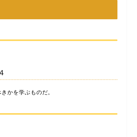
４
べきかを学ぶものだ。