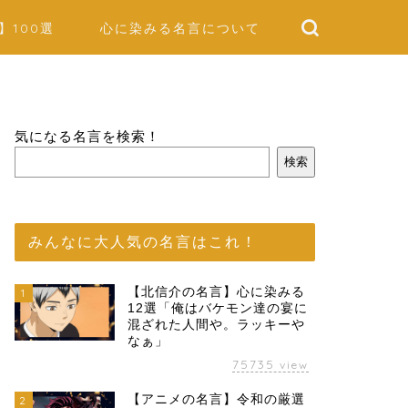
】100選
心に染みる名言について
気になる名言を検索！
検索
みんなに大人気の名言はこれ！
【北信介の名言】心に染みる
1
12選「俺はバケモン達の宴に
混ざれた人間や。ラッキーや
なぁ」
75735
view
【アニメの名言】令和の厳選
2