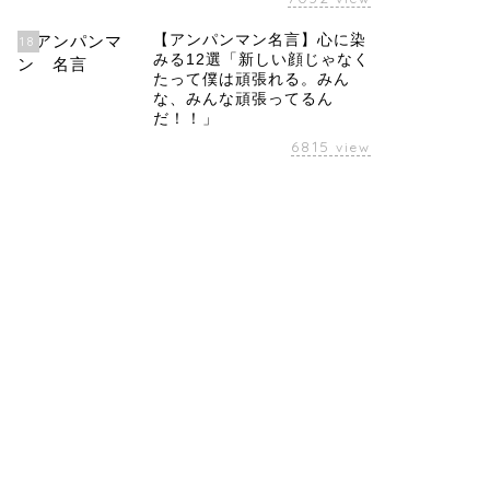
【アンパンマン名言】心に染
18
みる12選「新しい顔じゃなく
たって僕は頑張れる。みん
な、みんな頑張ってるん
だ！！」
6815
view