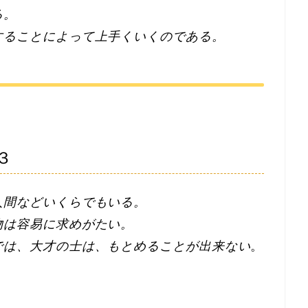
る。
することによって上手くいくのである。
３
人間などいくらでもいる。
物は容易に求めがたい。
では、大才の士は、もとめることが出来ない
。