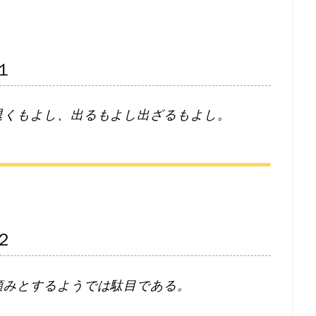
１
退くもよし、出るもよし出ざるもよし。
２
頼みとするようでは駄目である。