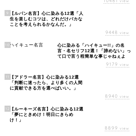
10481
view
9
【ルパン名言】心に染みる12選「人
生を楽しむコツは、どれだけバカな
ことを考えられるかなんだ。」
9448
view
10
心に染みる「ハイキュー!!」の名
言・名セリフ12選！「諦めない」っ
て口で言う程簡単な事じゃねぇよ
9179
view
11
【アドラー名言】心に染みる12選
「判断に迷ったら、より多くの人間
に貢献できる方を選べばいい。」
8940
view
12
【ルーキーズ名言】心に染みる12選
「夢にときめけ！明日にきらめ
け！」
8899
view