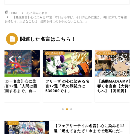
HOME
心に染みる名言
【勉強名言】心に染みる12選「昨日から学び、今日のために生き、明日に対して希望
を持とう。大切なことは、疑問を持つのをやめないことだ。」
関連した名言はこちら！
の名言
心に染みる名言
心に染みる名言
サッカー名言】心に染
フリーザ の心に染みる名
【感動MAD/AMV】
る名言12選「人間は困
言12選「私の戦闘力は
響く名言集【大切な
に直面するまで、自...
530000です」
ちへ】【高画質】【..
【フェアリーテイル名言】心に染みる12
選「燃えてきたぞ！今までで最高にだ...