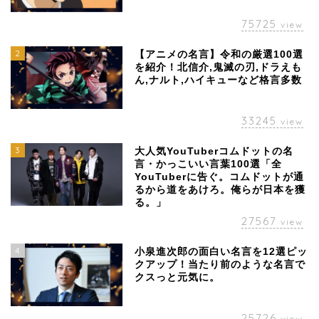
75725
view
2
【アニメの名言】令和の厳選100選
を紹介！北信介,鬼滅の刃,ドラえも
ん,ナルト,ハイキューなど格言多数
33245
view
3
大人気YouTuberコムドットの名
言・かっこいい言葉100選「全
YouTuberに告ぐ。コムドットが通
るから道をあけろ。俺らが日本を獲
る。」
27567
view
4
小泉進次郎の面白い名言を12選ピッ
クアップ！当たり前のような名言で
クスっと元気に。
25726
view