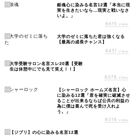
13
銀魂心に染みる名言12選「本当に現
実を生きたいなら…現実と戦いなさ
いよ。」
8615
view
14
大学のゼミに落ちた君は強くなる
【最高の成長チャンス】
8431
view
15
大学受験サロン名言スレ20選【受験
生は休憩中にでも見て笑え！！】
8078
view
16
【シャーロック ホームズ名言】心
に染みる12選「君を確実に破滅させ
ることが出来るならば公共の利益の
為に僕は喜んで死を受け入れよ
う。」
8018
view
17
【ジブリ】の心に染みる名言12選