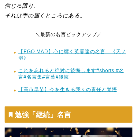
信じる限り、
それは手の届くところにある。
＼最新の名言ピックアップ／
【FGO MAD】心に響く英霊達の名言 《天ノ
弱》
これを忘れると絶対に後悔します#shorts #名
言#名言集#言葉#後悔
【高市早苗】今を生きる我々の責任と覚悟
勉強「継続」名言