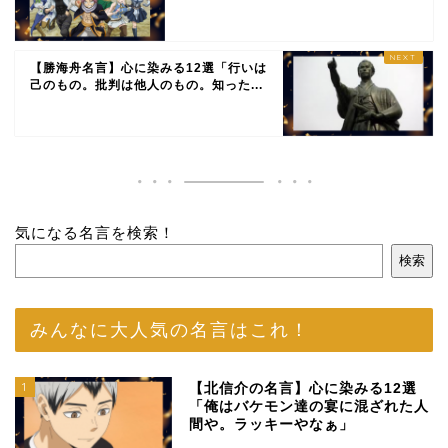
【勝海舟名言】心に染みる12選「行いは
己のもの。批判は他人のもの。知った...
気になる名言を検索！
検索
みんなに大人気の名言はこれ！
1
【北信介の名言】心に染みる12選
「俺はバケモン達の宴に混ざれた人
間や。ラッキーやなぁ」