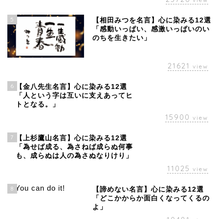
5
【相田みつを名言】心に染みる12選
「感動いっぱい、感激いっぱいのい
のちを生きたい」
21621
view
6
【金八先生名言】心に染みる12選
「人という字は互いに支えあってヒ
トとなる。」
15900
view
7
【上杉鷹山名言】心に染みる12選
「為せば成る、為さねば成らぬ何事
も、成らぬは人の為さぬなりけり」
11025
view
8
【諦めない名言】心に染みる12選
「どこかからか面白くなってくるの
よ」